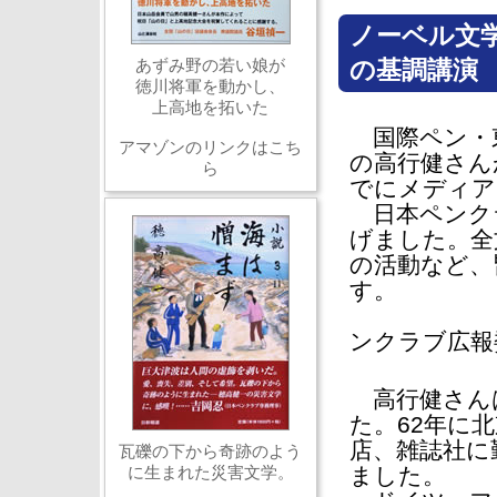
ノーベル文
あずみ野の若い娘が
の基調講演
徳川将軍を動かし、
上高地を拓いた
国際ペン・東
アマゾンのリンクはこち
の高行健さん
ら
でにメディア
日本ペンク
げました。全
の活動など、
す。
（穂
ンクラブ広報
高行健さんは
た。62年に
店、雑誌社に
瓦礫の下から奇跡のよう
に生まれた災害文学。
ました。