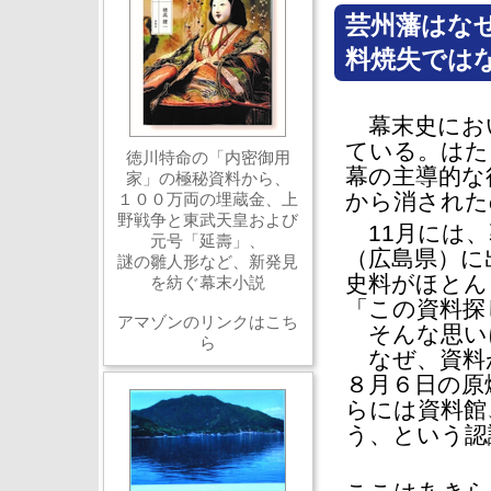
芸州藩はな
料焼失では
幕末史におい
ている。はた
徳川特命の「内密御用
幕の主導的な
家」の極秘資料から、
から消された
１００万両の埋蔵金、上
野戦争と東武天皇および
11月には、
元号「延壽」、
（広島県）に
謎の雛人形など、新発見
史料がほとん
を紡ぐ幕末小説
「この資料探
アマゾンのリンクはこち
そんな思い
ら
なぜ、資料が
８月６日の原
らには資料館
う、という認