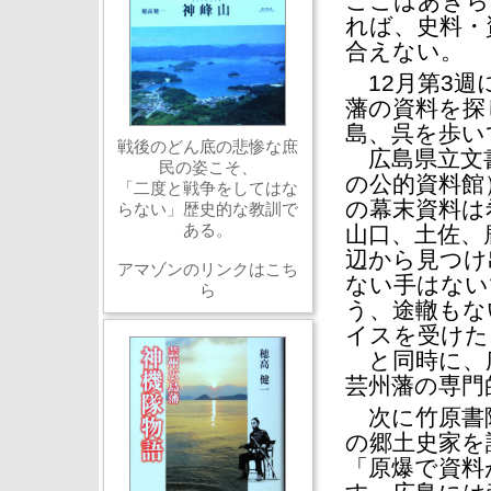
ここはあきら
れば、史料・
合えない。
12月第3週
藩の資料を探
島、呉を歩い
戦後のどん底の悲惨な庶
広島県立文
民の姿こそ、
の公的資料館
「二度と戦争をしてはな
の幕末資料は
らない」歴史的な教訓で
ある。
山口、土佐、
辺から見つけ
アマゾンのリンクはこち
ない手はない
ら
う、途轍もな
イスを受けた
と同時に、
芸州藩の専門
次に竹原書院
の郷土史家を
「原爆で資料