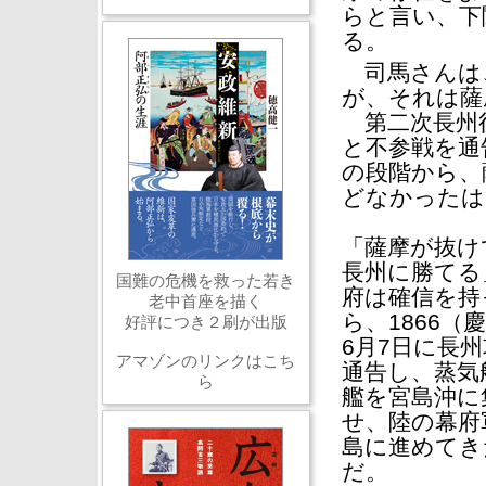
らと言い、下
る。
司馬さんは
が、それは薩
第二次長州征
と不参戦を通
の段階から、
どなかったは
「薩摩が抜け
長州に勝てる
国難の危機を救った若き
府は確信を持
老中首座を描く
ら、1866（
好評につき２刷が出版
6月7日に長
アマゾンのリンクはこち
通告し、蒸気
ら
艦を宮島沖に
せ、陸の幕府
島に進めてき
だ。