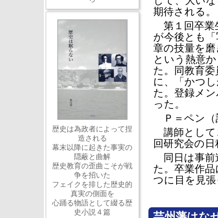
して、大いな
期待される。
第１回卒業
が今後とも「
章の技量を磨
という熱意か
た。同教育委
に、「かつし
た。登録メン
った。
Ｐ＝ペン（
歴史は為政者によって捏
講師として
造される
回研究会の日
幕末以降に起きた事実の
同日は事前連
隠蔽と曲解
歴史教育の歪曲こそが戦
た。卒業作品
争を招いた
つに目を見張
フェイクを排した歴史的
真実の側面を
心踊る物語として綴る歴
史小説４篇
芸州藩はな