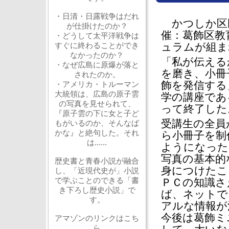
・日清・日露戦争はだれ
かつしか区民
が仕掛けたのか？
催：葛飾区教
・どうして太平洋戦争は
すぐに終わることができ
ュラムが組ま
なかったのか？
「私が伝える
・なぜ広島に原爆が落と
を磨き、小冊
されたのか。
飾を発信する
・アメリカ・トルーマン
大統領は、広島の原子雲
学の講座であ
の写真を見せられて、
って終了した
『原子雲の下に女と子ど
受講生の全員
もがいるのか、そんなば
かな』と絶句した。それ
ら小冊子を制
は......
ようになった
写真の基本的
歴史書と青春小説が融合
身につけたこ
し、「近現代史が」小説
で学ぶことのできる「書
ＰＣの知識さ
き下ろし歴史小説」で
ば、ネットで
す。
アルな情報が
今後は葛飾ミ
アマゾンのリンクはこち
ら