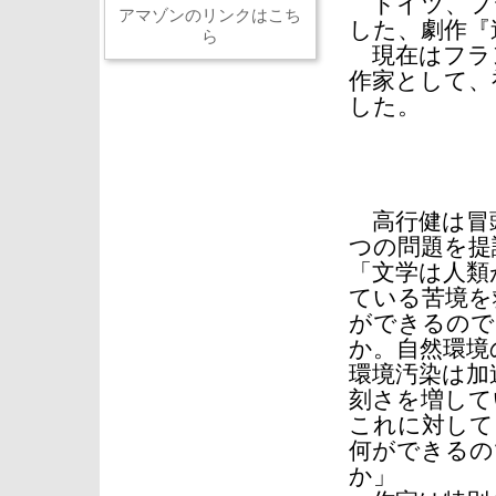
ドイツ、フラ
アマゾンのリンクはこち
した、劇作『
ら
現在はフラ
作家として、
した。
【基
高行健は冒
つの問題を提
「文学は人類
ている苦境を
ができるので
か。自然環境
環境汚染は加
刻さを増して
これに対して
何ができるの
か」