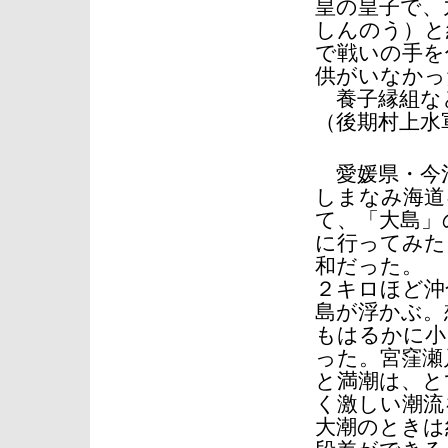
皇の皇子で、
しんのう）と
で戦いの手を
供がいなかっ
養子縁組な
（後期村上水
愛媛県・今
しまなみ海道
て、「大島」
に行ってみた
和だった。
２キロほど沖
島が浮かぶ。
もはるかに小
った。宮窪瀬
と満潮は、と
く激しい潮流
大潮のときは