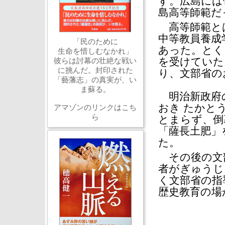
す。広島には
島高等師範だ
高等師範とは
中等教員養成
「民のために
あった。とく
生命を惜しむなかれ」
を受けていた
彼らは討幕の壮絶な戦い
に挑んだ。封印された
り、文部省の
「藝藩志」の真実が、い
ま蘇る。
明治新政府の
おき たかと
アマゾンのリンクはこち
ら
とまらず、倒
「薩長土肥」
た。
その後の文部
者がぎゅうじ
く文部省の指
歴史教育の場