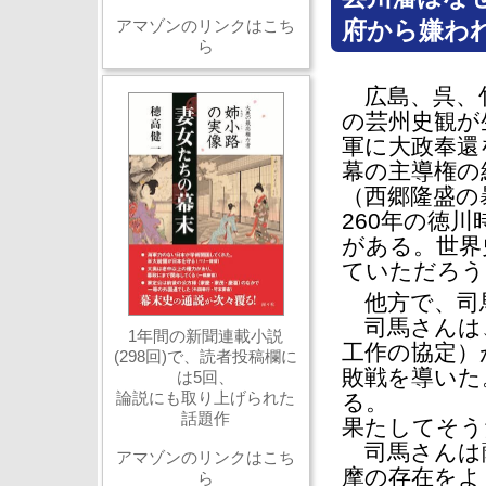
アマゾンのリンクはこち
府から嫌わ
ら
広島、呉、竹
の芸州史観が
軍に大政奉還
幕の主導権の
（西郷隆盛の
260年の徳
がある。世界
ていただろう
他方で、司馬
司馬さんは、
1年間の新聞連載小説
工作の協定）
(298回)で、読者投稿欄に
敗戦を導いた
は5回、
論説にも取り上げられた
る。
話題作
果たしてそう
司馬さんは
アマゾンのリンクはこち
摩の存在をよ
ら