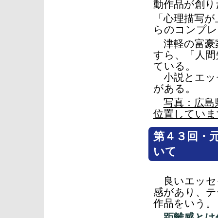
動作品が創り
「心理描写が
らのコンプレ
津軽の富豪家
すら、「人間
ている。
小説とエッ
がある。
写真：広島
位置していま
第４３回・
いて
良いエッセ
感があり、テ
作品をいう。
距離感とは