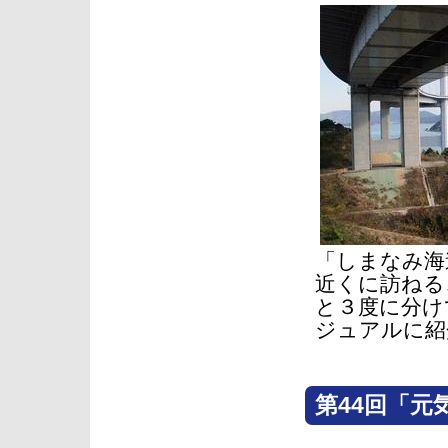
「しまなみ海
近くに訪ねる
と３度に分け
ジュアルに紹
第44回「元