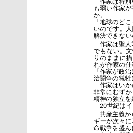
作家は特別
も弱い作家が
か。
「地球のどこ
いのです。人
解決できない
作家は聖人君
でもない。文
りのままに描
れが作家の仕
「作家が政治
治闘争の犠牲
作家はいか
非常にむずか
精神の独立を
20世紀はイ
共産主義か
ギーが次々に
命戦争を盛ん