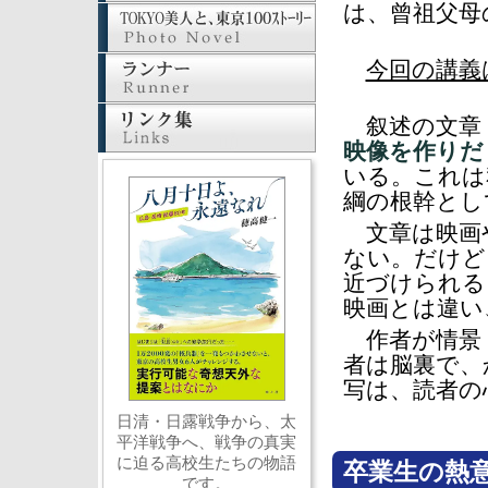
は、曾祖父母
今回の講義
叙述の文章
映像を作りだ
いる。これは
綱の根幹とし
文章は映画
ない。だけど
近づけられる
映画とは違い
作者が情景（
者は脳裏で、
写は、読者の
日清・日露戦争から、太
平洋戦争へ、戦争の真実
に迫る高校生たちの物語
卒業生の熱
です。