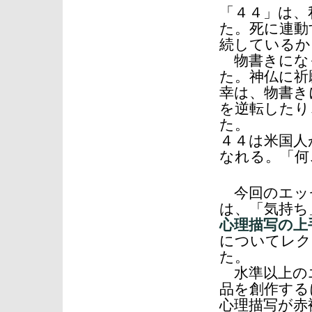
「４４」は、
た。死に連動
続しているか
物書きにな
た。神仏に祈
幸は、物書き
を逆転したり
た。
４４は米国人
なれる。「何
今回のエッ
は、「気持ち
心理描写の上
についてレク
た。
水準以上の
品を創作する
心理描写が赤