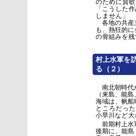
のために賛歌
「こうした作
しません」
各地の共産主
も、熱狂的に
の骨組みを残
村上水軍を
る（２）
南北朝時代か
（来島、能島
海域は、帆船
ところだった
小早川など大
前期村上水軍
後期に、能島