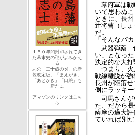
幕府軍は戦
いて思わぬこ
ときに、長州
辻将曹（しょ
だ。
「そんなバカ
武器弾薬、食
１５０年間封印されてき
い」となった
た幕末史の謎がよみがえ
決定的な大打
る
つまり、火
あの「二十歳の炎」の新
装改定版。「まえがき」
戦線離脱が強
「あとがき」「口絵」も
長州が陥落せ
新たに
側にラッキー
アマゾンのリンクはこち
司馬さんが
ら
た、だから長
薩摩の過大評
ていれば別だ