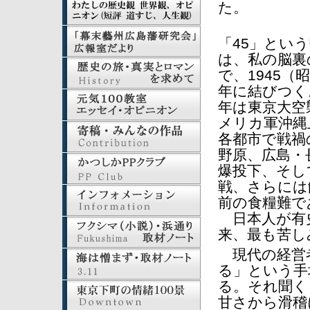
た。
「45」とい
は、私の脳裏
で、1945（昭
年に結びつく
年は東京大空
メリカ軍沖縄
各都市で戦禍
野原、広島・
爆投下、そし
戦、さらには
前の食糧難で
日本人が有
来、最も苦し
現代の経営
る」という手
る。それ聞く
甘さから