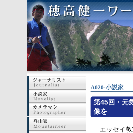
A020-小説家
第45回・元
像を
エッセイ教室