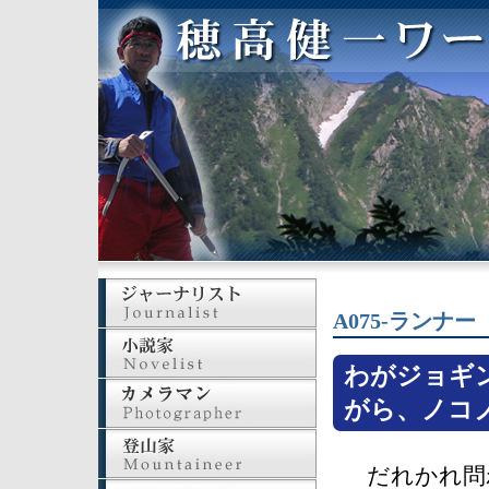
A075-ランナー
わがジョギ
がら、ノコ
だれかれ問