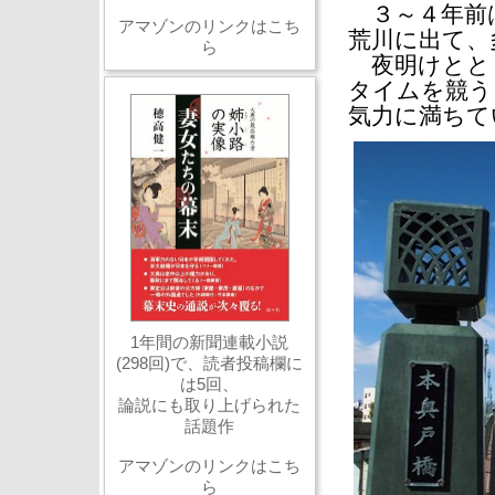
３～４年前
アマゾンのリンクはこち
荒川に出て、
ら
夜明けとと
タイムを競う
気力に満ちて
1年間の新聞連載小説
(298回)で、読者投稿欄に
は5回、
論説にも取り上げられた
話題作
アマゾンのリンクはこち
ら