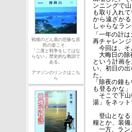
ンニングで山
も取り入れて
から遠ざかる
しゃらなラン
「一年の計は
戦後のどん底の悲惨な庶
再チャレンジ
民の姿こそ、
今回は、そ
「二度と戦争をしてはな
大晦日の除夜
らない」歴史的な教訓で
という計画を
ある。
い、初日の出
アマゾンのリンクはこち
た。
ら
「除夜の鐘も
も登るかな」
そこで下山
湯」をネット
登山となる
糧とか、装備
一方、ラン