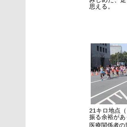
みしめた、走
思える。
21キロ地点
振る余裕があ
医療関係者の