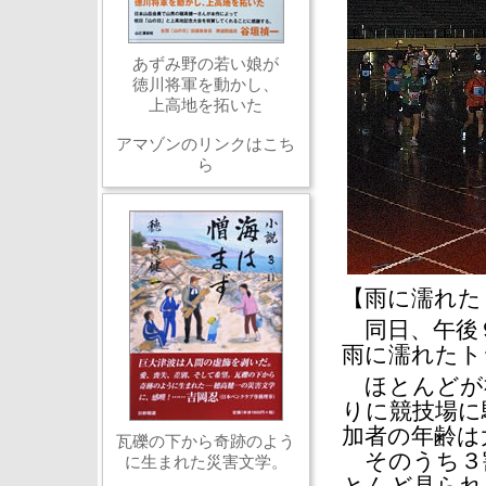
あずみ野の若い娘が
徳川将軍を動かし、
上高地を拓いた
アマゾンのリンクはこち
ら
【雨に濡れた
同日、午後９
雨に濡れたト
ほとんどが
りに競技場に
加者の年齢は
瓦礫の下から奇跡のよう
そのうち３
に生まれた災害文学。