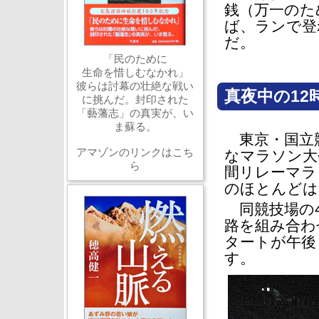
銭（万一のた
ば、ランで登
だ。
「民のために
生命を惜しむなかれ」
彼らは討幕の壮絶な戦い
真夜中の12
に挑んだ。封印された
「藝藩志」の真実が、い
ま蘇る。
東京・国立競
アマゾンのリンクはこち
なマラソン大
ら
間リレーマラ
のほとんどは
同競技場の4
路を組み合わ
タートが午後
す。