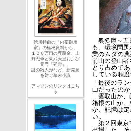
奥多摩～五
徳川特命の「内密御用
も、環境問題
家」の極秘資料から、
１００万両の埋蔵金、上
業のムダの典
野戦争と東武天皇および
前山の登山者
元号「延壽」、
とり占めであ
謎の雛人形など、新発見
している程度
を紡ぐ幕末小説
「最後のラン
アマゾンのリンクはこち
山だったのか
ら
雲取山か、
箱根の山か、
か、記憶は定
い。
第２回東京
出場した。そ