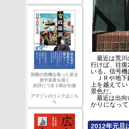
最近は荒川
行けば、往復
いる。信号機
国難の危機を救った若き
ＪＲや地下鉄
老中首座を描く
上を越えてい
好評につき２刷が出版
景色だ。
アマゾンのリンクはこち
最近は出向
ら
かりになって
2012年元