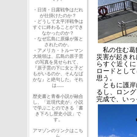
・日清・日露戦争はだれ
が仕掛けたのか？
・どうして太平洋戦争は
すぐに終わることができ
なかったのか？
・なぜ広島に原爆が落と
されたのか。
私の住む葛飾
・アメリカ・トルーマン
災害が起きれ
大統領は、広島の原子雲
の写真を見せられて、
らすぐ近くに
『原子雲の下に女と子ど
ロードとして
もがいるのか、そんなば
思う。
かな』と絶句した。それ
ともに護岸
は......
るし、ロング
歴史書と青春小説が融合
完成で、いっ
し、「近現代史が」小説
で学ぶことのできる「書
き下ろし歴史小説」で
す。
アマゾンのリンクはこち
ら