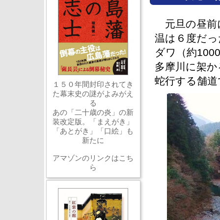
元旦の昼前に
温は６度だっ
ダワ（約10
多摩川に架か
蛇行する舗道
１５０年間封印されてき
た幕末史の謎がよみがえ
る
あの「二十歳の炎」の新
装改定版。「まえがき」
「あとがき」「口絵」も
新たに
アマゾンのリンクはこち
ら