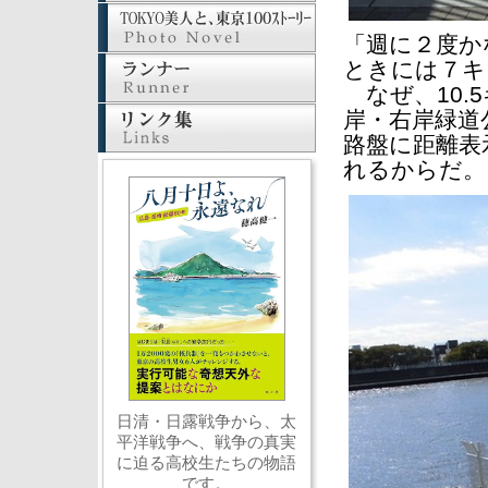
「週に２度か
ときには７キ
なぜ、10.
岸・右岸緑道
路盤に距離表
れるからだ。
日清・日露戦争から、太
平洋戦争へ、戦争の真実
に迫る高校生たちの物語
です。