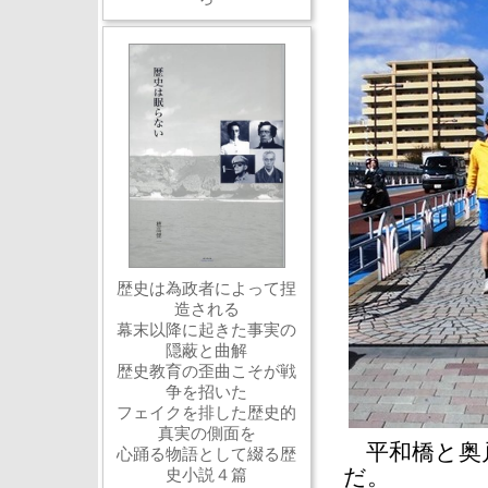
歴史は為政者によって捏
造される
幕末以降に起きた事実の
隠蔽と曲解
歴史教育の歪曲こそが戦
争を招いた
フェイクを排した歴史的
真実の側面を
平和橋と奥戸
心踊る物語として綴る歴
だ。
史小説４篇