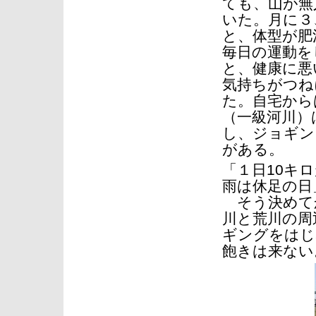
ても、山が無
いた。月に３
と、体型が肥
毎日の運動を
と、健康に悪
気持ちがつね
た。自宅から
（一級河川）
し、ジョギン
がある。
「１日10キ
雨は休足の日
そう決めて
川と荒川の周
ギングをはじ
飽きは来ない