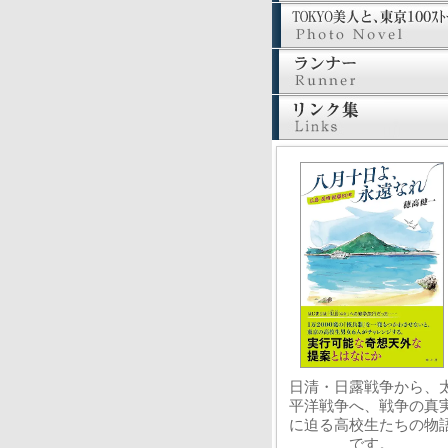
日清・日露戦争から、
平洋戦争へ、戦争の真
に迫る高校生たちの物
です。