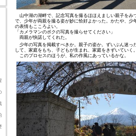
山中湖の湖畔で、記念写真を撮るほほえましい親子をみ
で、少年が両親を撮る姿が妙に恰好よかった。かたや、少
の表情もこころよい。
「カメラマンのボクの写真を撮らせてください」
両親が快諾してくれた。
少年の写真を掲載すべきか。親子の姿か。ずいぶん迷っ
して、家庭をもち、子どもが生まれ、家庭をきずいていく
このプロセスのほうが、私の作風にあっているかな。
捏
の
戦
的
歴