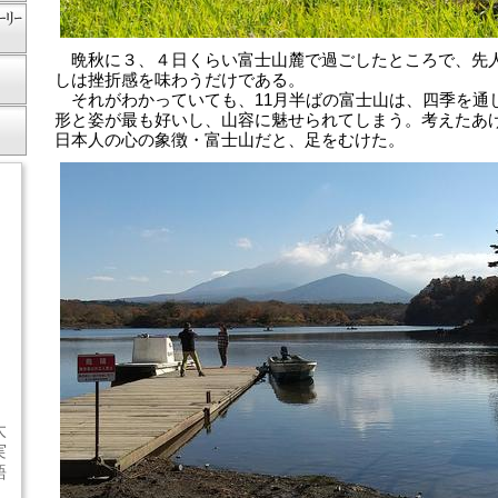
晩秋に３、４日くらい富士山麓で過ごしたところで、先
しは挫折感を味わうだけである。
それがわかっていても、11月半ばの富士山は、四季を通
形と姿が最も好いし、山容に魅せられてしまう。考えたあ
日本人の心の象徴・富士山だと、足をむけた。
太
実
語