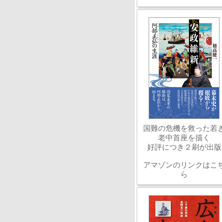
国難の危機を救った若
老中首座を描く
好評につき２刷が出版
アマゾンのリンクはこ
ら