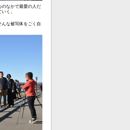
心のなかで最愛の人だ
ていく。
。
そんな被写体をごく自