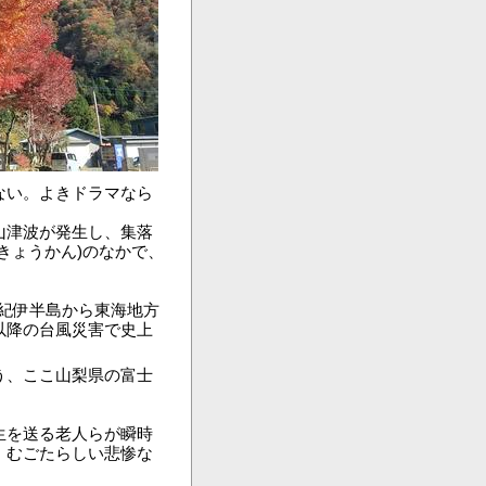
ない。よきドラマなら
山津波が発生し、集落
きょうかん)のなかで、
、紀伊半島から東海地方
以降の台風災害で史上
う、ここ山梨県の富士
生を送る老人らが瞬時
、むごたらしい悲惨な