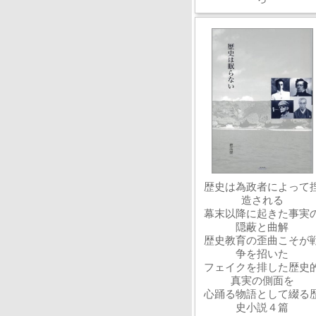
歴史は為政者によって
造される
幕末以降に起きた事実
隠蔽と曲解
歴史教育の歪曲こそが
争を招いた
フェイクを排した歴史
真実の側面を
心踊る物語として綴る
史小説４篇