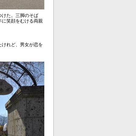
つけた。三脚のそば
年に笑顔をむける両親
たけれど、男女が恋を
。