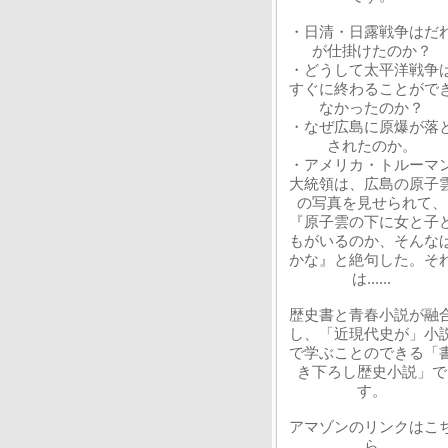
・日清・日露戦争はだ
が仕掛けたのか？
・どうして太平洋戦争
すぐに終わることがで
なかったのか？
・なぜ広島に原爆が落
されたのか。
・アメリカ・トルーマ
大統領は、広島の原子
の写真を見せられて、
『原子雲の下に女と子
もがいるのか、そんな
かな』と絶句した。そ
は......
歴史書と青春小説が融
し、「近現代史が」小
で学ぶことのできる「
き下ろし歴史小説」で
す。
アマゾンのリンクはこ
ら