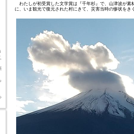
わたしが初受賞した文学賞は『千年杉』で、山津波が素
に、いま観光で復元された村にきて、災害当時の惨状をき
き
え
新
」
も
ち