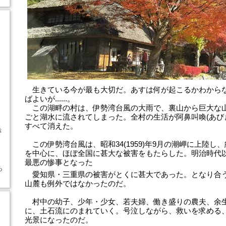
生きている今が最も大切だ。あすは何が起こるかわから
ばよいが......。
この湖畔の村は、伊勢湾台風の大雨で、裏山から巨大な
ごと湖水に流されてしまった。全村の生活が阿鼻叫喚(あび
すべて消えた。
き
この伊勢湾台風は、昭和34(1959)年9月の潮岬に上陸し
を中心に、ほぼ全国に甚大な被害をもたらした。明治時代
最悪の惨事となった
ち
愛知県・三重県の被害がとくに甚大であった。となり合
山麓も例外ではなかったのだ。
村中の幼子、少年・少女、若夫婦、働き盛りの農夫、余
に、土石流にのまれていく。号泣しながら、救いを求める
光景になったのだ。