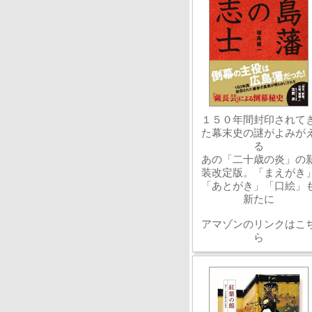
１５０年間封印されて
た幕末史の謎がよみが
る
あの「二十歳の炎」の
装改定版。「まえがき
「あとがき」「口絵」
新たに
アマゾンのリンクはこ
ら