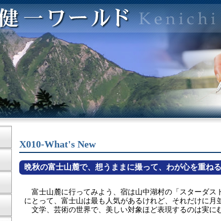
X010-What's New
晩秋の富士山麓で、想うままに撮って、わが心を重ね
富士山麓に行ってみよう、宿は山中湖村の「スターダス
にとって、富士山は最も人気があるけれど、それだけに月
文学、芸術の世界で、美しい対象ほど表現するのは実に