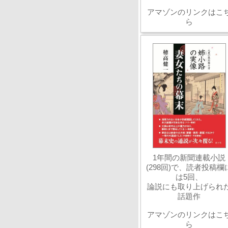
アマゾンのリンクはこ
ら
1年間の新聞連載小説
(298回)で、読者投稿欄
は5回、
論説にも取り上げられ
話題作
アマゾンのリンクはこ
ら