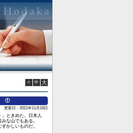
中
大
小
る ①
更新日：2021年11月19日
ト」ときめた。日本人
並みな山でもある。
むずかしいものだ。