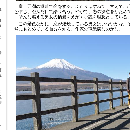
富士五湖の湖畔で恋をする。ふたりはすねて、甘えて、
れ
と信じ、澄んだ目で語り合う。やがて、恋の決意をかため
そんな燃える男女の情愛をえがく小説を理想としている
は
この景色なかに、恋が燃焼している男女はいないかな。
き
然にもとめている自分を知る。作家の職業病なのかな。
と
ン
雲
ど
ば
れ
合
説
書
ち