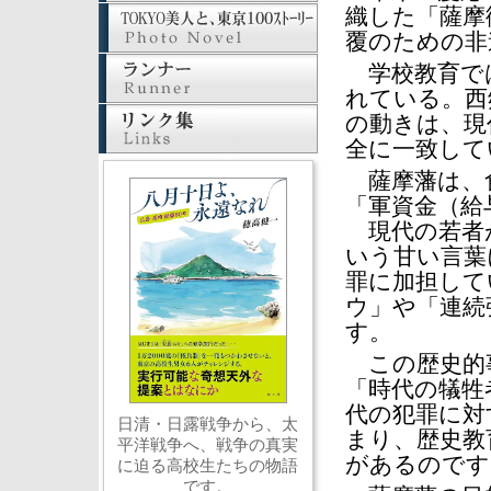
織した「薩摩
覆のための非
学校教育では
れている。西
の動きは、現
全に一致して
薩摩藩は、
「軍資金（給
現代の若者が
いう甘い言葉
罪に加担して
ウ」や「連続
す。
この歴史的事
「時代の犠牲
代の犯罪に対
日清・日露戦争から、太
まり、歴史教
平洋戦争へ、戦争の真実
があるのです
に迫る高校生たちの物語
です。