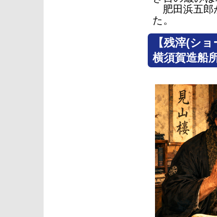
肥田浜五郎
た。
【残滓(ショ
横須賀造船