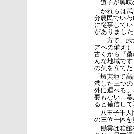
道子が興味
「かれらは武
分農民でいわ
に従事してい
がありました
一方で、武
アへの備え）
古くから『桑
んな地域です
の矢を立てた
「蝦夷地で高
港した三つの
外に運べる。
要もない。幕
ると確信して
八王子千人同
の三位一体を
鋤雲は箱館