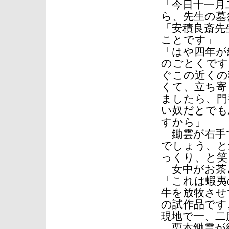
「今日十一月
ら、先生の墓
「安積良斎先
ことです」
「はや四年が
のごとくです
ぐこの近くの
くて、立ち寄
ましたら、門
い奴だとでも
すから」
鋤雲が右手
でしょう、と
っくり、と笑
女中がお茶
「これは蝦夷
牛を放牧させ
の試作品です
現地で一、二
栗本鋤雲が