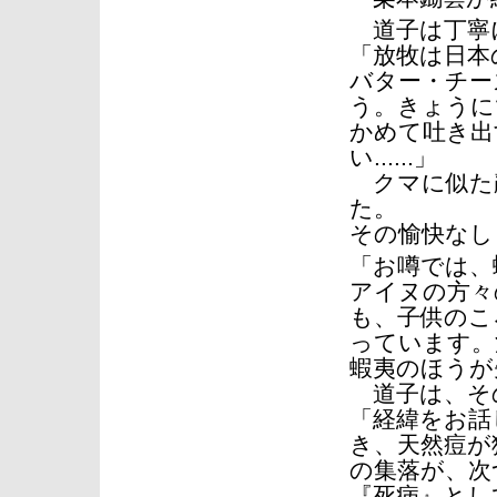
道子は丁寧
「放牧は日本
バター・チー
う。きょうに
かめて吐き出
い......」
クマに似た
た。
その愉快なし
「お噂では、
アイヌの方々
も、子供のこ
っています。
蝦夷のほうが
道子は、そ
「経緯をお話
き、天然痘が
の集落が、次
『死病』とし