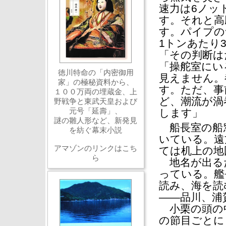
速力は6ノッ
す。それと高
す。パイプの
1トンあたり
「その判断は
「操舵室にい
徳川特命の「内密御用
見えません。
家」の極秘資料から、
す。ただ、事
１００万両の埋蔵金、上
ど、潮流が渦
野戦争と東武天皇および
元号「延壽」、
します」
謎の雛人形など、新発見
船長室の船
を紡ぐ幕末小説
いている。遠
アマゾンのリンクはこち
ては机上の地
ら
地名が出る
っている。艦
読み、海を読
――品川、浦
小栗の頭の
の節目ごとに