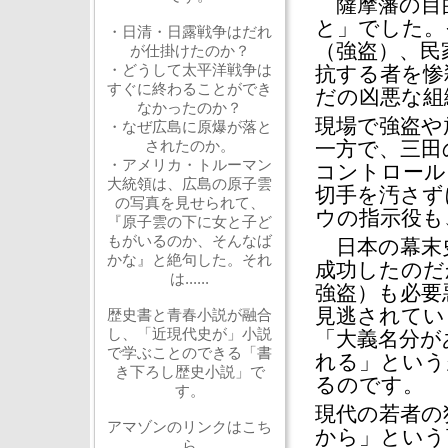
薩摩藩の目
と」でした。
・日清・日露戦争はだれ
（強盗）、民
が仕掛けたのか？
・どうして太平洋戦争は
抗する者を惨
すぐに終わることができ
だの凶悪な組
なかったのか？
現場で強盗や
・なぜ広島に原爆が落と
されたのか。
一方で、三田
・アメリカ・トルーマン
コントロール
大統領は、広島の原子雲
切手を汚さず
の写真を見せられて、
ウの指示役も
『原子雲の下に女と子ど
もがいるのか、そんなば
日本の幕末史
かな』と絶句した。それ
成功したのだ
は......
強盗）も必要
見逃されてい
歴史書と青春小説が融合
し、「近現代史が」小説
「大義名分が
で学ぶことのできる「書
れる」という
き下ろし歴史小説」で
るのです。
す。
現代の若者の
アマゾンのリンクはこち
から」という
ら