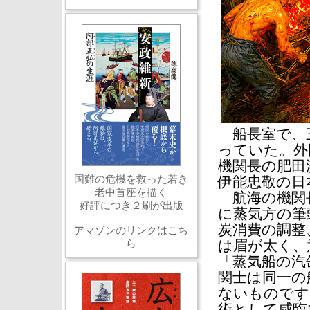
船長室で、
っていた。外
機関長の肥田
国難の危機を救った若き
伊能忠敬の日
老中首座を描く
航海の機関長
好評につき２刷が出版
に蒸気方の筆
炭消費の調整
アマゾンのリンクはこち
ら
は眉が太く、
「蒸気船の汽
関士は同一の
ないものです
術として咸臨