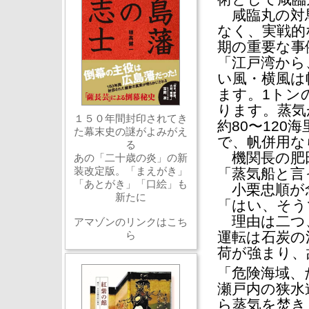
咸臨丸の対馬
なく、実戦的
期の重要な事
「江戸湾から
い風・横風は
ます。1トン
ります。蒸気
１５０年間封印されてき
約80〜120
た幕末史の謎がよみがえ
で、帆併用な
る
機関長の肥
あの「二十歳の炎」の新
装改定版。「まえがき」
「蒸気船と言
「あとがき」「口絵」も
小栗忠順が
新たに
「はい、そう
理由は二つ、
アマゾンのリンクはこち
ら
運転は石炭の
荷が強まり、
「危険海域、
瀬戸内の狭水
ら蒸気を焚き