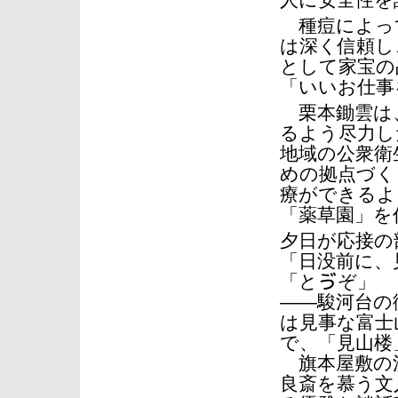
人に安全性を
種痘によっ
は深く信頼し
として家宝の
「いいお仕事
栗本鋤雲は、
るよう尽力し
地域の公衆衛
めの拠点づく
療ができるよ
「薬草園」を
夕日が応接の
「日没前に、
「とゔぞ」
――駿河台の
は見事な富士
で、「見山楼
旗本屋敷の
良斎を慕う文