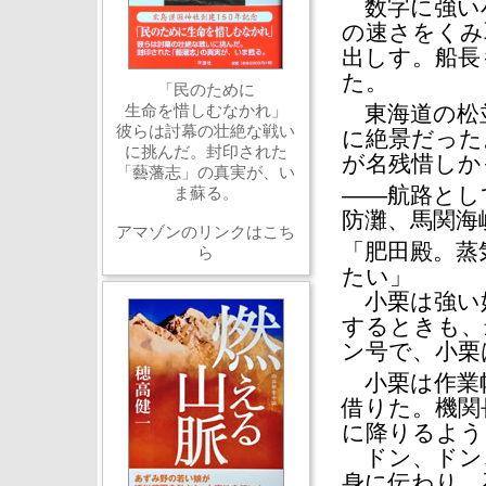
数字に強い小
の速さをくみ
出しす。船長
た。
「民のために
生命を惜しむなかれ」
東海道の松並
彼らは討幕の壮絶な戦い
に絶景だった
に挑んだ。封印された
が名残惜しか
「藝藩志」の真実が、い
――航路とし
ま蘇る。
防灘、馬関海
アマゾンのリンクはこち
「肥田殿。蒸
ら
たい」
小栗は強い好
するときも、
ン号で、小栗
小栗は作業帽
借りた。機関
に降りるよう
ドン、ドン、ド
身に伝わり、