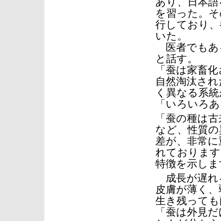
あり、日本語
を習った。そ
行しており、
いた。
医者でもあ
と話す。
「蚕は家畜化
自然淘汰され
く異なる系統
「いろいろあ
「蚕の種は古
など、性質の
差が、非常に
れております
特徴を示しま
成長が遅れ
皮膚が薄く、
生き残っても
「蚕は外見だ