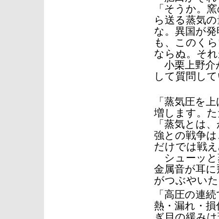
「そうか。窯
ら送る蒸気の
な。異国が発
も、このくら
ならぬ。それ
小栗上野介
して質問して
「蒸気圧を上
増します。た
「蒸気とは、
強との戦争は
だけでは戦え
シューッと
金属音が耳に
がつぶやいた
「高圧の連続
熱・漏れ・損
ぎ目の緩みは