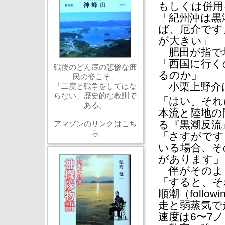
もしくは併用
「紀州沖は黒
ば、厄介です
が大きい」
肥田が指で
「西国に行く
戦後のどん底の悲惨な庶
るのか」
民の姿こそ、
小栗上野介
「二度と戦争をしてはな
らない」歴史的な教訓で
「はい。それ
ある。
本流と陸地の
る『黒潮反流
アマゾンのリンクはこち
ら
「さすがです
いる場合、そ
があります」
伴がそのよ
「すると、そ
順潮（follo
走と弱蒸気で
速度は6〜7