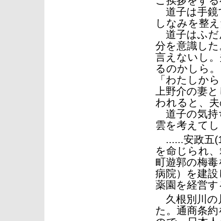
ご挨拶をする
道子は手鏡
しなみを整え
道子はふだ
分を意識した
言えないし。
るのかしら。
「わたしから
上野介の妻と
われると、夫
道子の気持
雲を考えてし
......安
を命じられ、箱
町遊郭の梅毒
病院）を建設
薬園を経営す
久根別川の川
た。通商条約