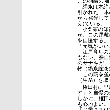
この羽織の袖
絹糸は木綿
引かれた一本
から発光して
え)ている
小栗家の知
が、この屋敷
を自慢する。
「元気がいい
江戸育ちの
もない。蚕自
のサナギが、
物（絹糸腺液
この繭を釜
（生糸）を取
権田村に里
す」と自慢の
しかに、権田
も心地よい。
「お蚕さまは