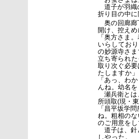
道子が羽織
折り目の中に
奥の回廊廊
開け、控えめ
「奥方さま。
いらしており
の妙源寺さま
立ち寄られた
取り次ぐ必要
たしますか」
「あっ、わか
んね。幼名を
瀬兵衛とは
所頭取(現・
「昌平坂学問
ね。粗相のな
のご用意をし
道子は、針と
しやった。