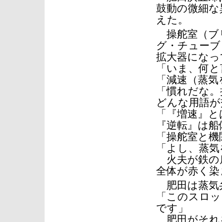
鼓動の微細な
えた。
操舵室（ブ
グ・チューブ
拡大器になっ
「いま、何と
「減速（蒸気
「慣れだな。
どんな用語が
「『増速』と
『逆転』は船
「操舵室と機
「よし、蒸気
火夫が鉄の
全体が赤く染
肥田は蒸気
「このスロッ
です」
肥田がそれ