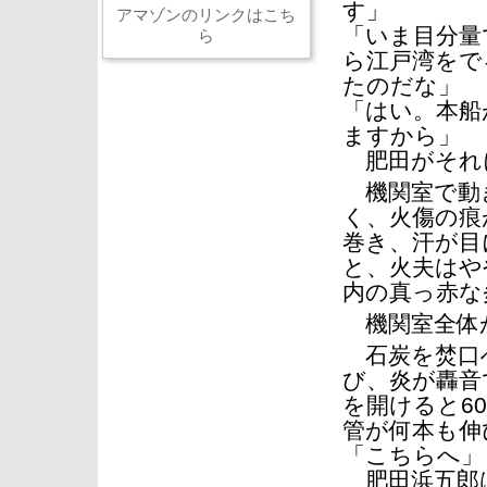
す」
アマゾンのリンクはこち
「いま目分量
ら
ら江戸湾をで
たのだな」
「はい。本船
ますから」
肥田がそれ
機関室で動き
く、火傷の痕
巻き、汗が目
と、火夫はや
内の真っ赤な
機関室全体
石炭を焚口
び、炎が轟音
を開けると6
管が何本も伸
「こちらへ」
肥田浜五郎