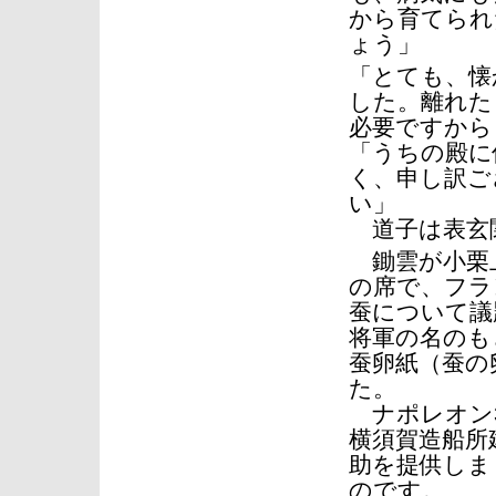
から育てられ
ょう」
「とても、懐
した。離れた
必要ですから
「うちの殿に
く、申し訳ご
い」
道子は表玄
鋤雲が小栗
の席で、フラ
蚕について議
将軍の名のも
蚕卵紙（蚕の
た。
ナポレオン3
横須賀造船所
助を提供しま
のです。