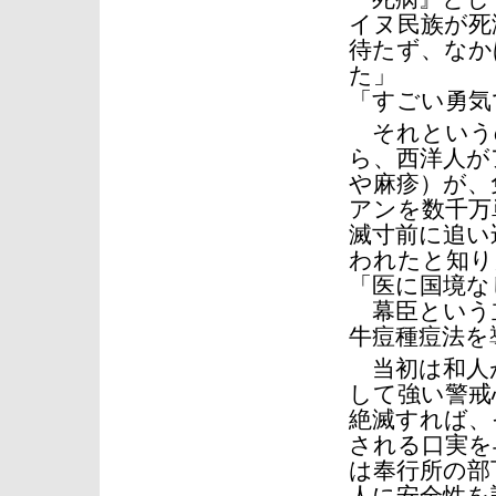
イヌ民族が死
待たず、なか
た」
「すごい勇気
それという
ら、西洋人が
や麻疹）が、
アンを数千万
滅寸前に追い
われたと知り
「医に国境な
幕臣という
牛痘種痘法を
当初は和人
して強い警戒
絶滅すれば、
される口実を
は奉行所の部