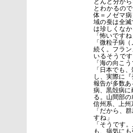
とんど分から
とわかるので
体＝ノゼマ病
域の蚕は全滅
は珍しくなか
「怖いですね
「微粒子病（
続く。フラン
いるそうです
「海の向こう
「日本でも、
し、実際に『
報告が多数あ
病、黒殻病に
る。山間部の
信州系、上州
「だから、群
すね」
「そうです。
も、病気にも