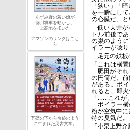
「狭い」「暗
を一瞬にして
あずみ野の若い娘が
の心臓だ、と
徳川将軍を動かし、
低い天井が小
上高地を拓いた
トル前後であ
アマゾンのリンクはこち
の巣のように
ら
イラーが唸り
足元の鉄板
「これは横置
肥田がそれを
の円筒だ。前
がある。ボイ
れると、即火
「......こ
ボイラー横
粉が空気中に
特の臭気だ。
瓦礫の下から奇跡のよう
に生まれた災害文学。
「小栗上野介