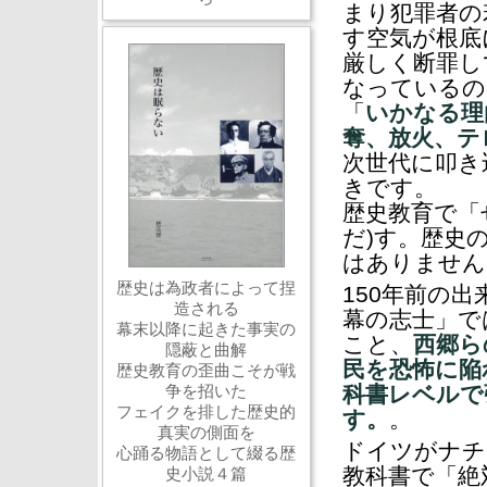
まり犯罪者の
す空気が根底
厳しく断罪し
なっているの
「
いかなる理
奪、放火、テ
次世代に叩き
きです。
歴史教育で「
だ)す。歴史
はありません
歴史は為政者によって捏
150年前の
造される
幕の志士」で
幕末以降に起きた事実の
こと、
西郷ら
隠蔽と曲解
民を恐怖に陥
歴史教育の歪曲こそが戦
争を招いた
科書レベルで
フェイクを排した歴史的
す。
。
真実の側面を
ドイツがナチ
心踊る物語として綴る歴
教科書で「絶
史小説４篇