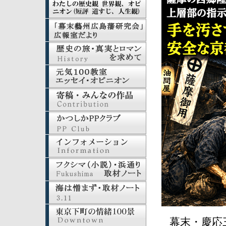
幕末・慶応三