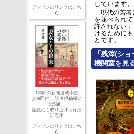
しています。
アマゾンのリンクはこち
現代の若者
ら
を並べられて
許されない」
けるためにも
とです。
「残滓(ショ
機関室を見
1年間の新聞連載小説
(298回)で、読者投稿欄に
は5回、
論説にも取り上げられた
話題作
アマゾンのリンクはこち
ら