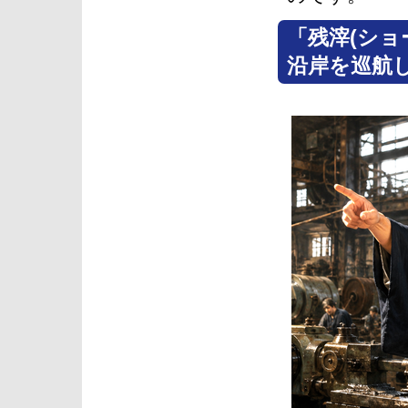
「残滓(ショ
沿岸を巡航