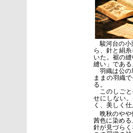
駿河台の小栗
ら、針と絹糸
いた。裾の縫
縫い」である
羽織は公の
ままの羽織で
る。
このしごと
せにしない。
く、美しく仕
晩秋のやや
茜色に染める
針が見づらく