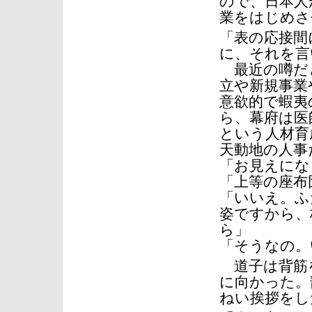
ので、日本人
業をはじめさ
「表の応接間
に、それを言
最近の噂だと
立や新規事業
意欲的で蝦夷
ら、幕府は医
という人材育
天動地の人事
「お見えにな
「上等の座布
「いいえ。ふ
姿ですから、
ら」
「そうなの。
道子は背筋
に向かった。
ねい挨拶をし