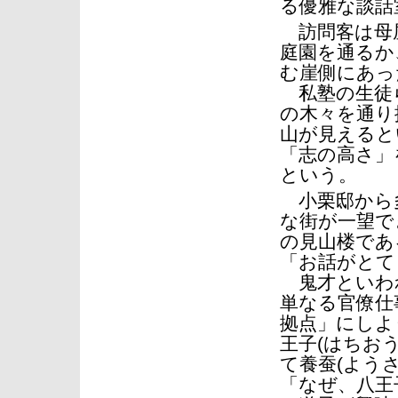
る優雅な談話
訪問客は母屋
庭園を通るか
む崖側にあっ
私塾の生徒ら
の木々を通り
山が見えると
「志の高さ」
という。
小栗邸から多
な街が一望で
の見山楼であ
「お話がとて
鬼才といわ
単なる官僚仕
拠点」にしよ
王子(はちお
て養蚕(よう
「なぜ、八王