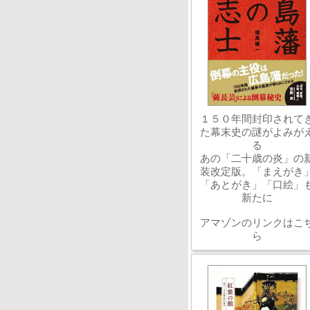
１５０年間封印されて
た幕末史の謎がよみが
る
あの「二十歳の炎」の
装改定版。「まえがき
「あとがき」「口絵」
新たに
アマゾンのリンクはこ
ら