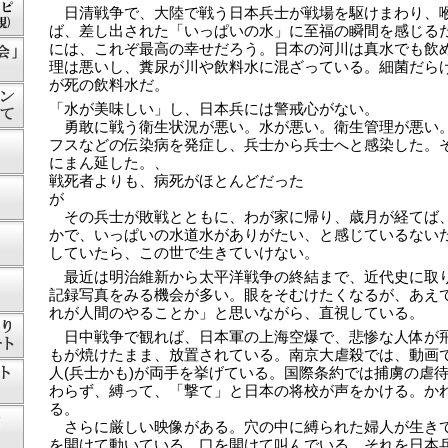
日清戦争で、大陸で戦う日本兵士が戦場を駆けまわり、
ば、差し出された「いっぱいの水」に至福の瞬間を感じる
には、これぞ最高の幸せだろう。日本の河川は真水でも飲
理は悪いし、糞尿が川や飲料水に混ざっている。細菌だら
が死の飲料水だ。
「水が美味しい」し、日本兵には警戒心がない。
勇敢に戦う衛生状況が悪い。水が悪い。衛生管理が悪い
フスなどの伝染病を発症し、兵士から兵士へと感染した。
にまん延した。、
戦死者よりも、病死がほとんどだった
が
その兵士が敗戦とともに、わが家に帰り、歳月が経てば
かで、いっぱいの水道水がありがたい、と感じているない
していたら、この世で生きていけない。
最近は明治維新から太平洋戦争の終結まで、近代史に取
記録写真をみる機会が多い。眼をそむけたくなるが、あえ
れが人間のやることか」と思いながら、直視している。
日中戦争で観れば、日本軍の上海空爆で、悲惨な人体が
もが焼けたまま、放置されている。南京大虐殺では、動画
人(兵士かも)が両手を挙げている。国際条約では捕虜の虐
わらず、縛って、「撃て」と日本の将校が声をかける。か
る。
さらに厳しい映像がある。穴の中に縛られた婦人が生き
を開けて動いている。口を開けて叫んでいる。それを日本