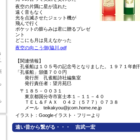
夜空の片隅に星が流れた
遠く音もなく
光を点滅させたジェット機が
飛んで行く
ポケットの膨らみは君に贈るプレゼ
ント
どこにも月は見えなかった
夜空の向こう側(脇川.pdf
き
え
【関連情報】
孔雀船は１０５号の記念号となりました。１９７１年創
新
「孔雀船」頒価７００円
」
発行所 孔雀船詩社編集室
も
発行責任者：望月苑巳
〒１８５－００３１
東京都国分寺市富士本１－１１－４０
ち
ＴＥＬ＆ＦＡＸ ０４２（５７７）０７３８
メール teikakyou@jcom.home.ne.jp
イラスト：Googleイラスト・フリーより
遠い昔から繋がる・・・ 吉武一宏