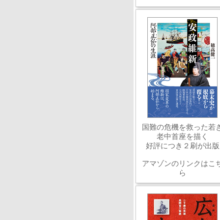
国難の危機を救った若
老中首座を描く
好評につき２刷が出版
アマゾンのリンクはこ
ら