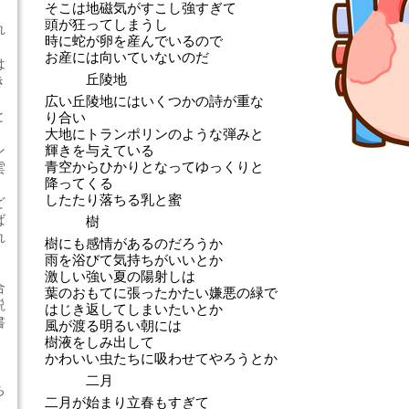
そこは地磁気がすこし強すぎて
頭が狂ってしまうし
れ
時に蛇が卵を産んでいるので
お産には向いていないのだ
は
丘陵地
き
広い丘陵地にはいくつかの詩が重な
と
り合い
大地にトランポリンのような弾みと
ン
輝きを与えている
青空からひかりとなってゆっくりと
雲
降ってくる
したたり落ちる乳と蜜
ど
ば
樹
れ
樹にも感情があるのだろうか
雨を浴びて気持ちがいいとか
激しい強い夏の陽射しは
合
葉のおもてに張ったかたい嫌悪の緑で
説
はじき返してしまいたいとか
書
風が渡る明るい朝には
樹液をしみ出して
かわいい虫たちに吸わせてやろうとか
二月
ち
二月が始まり立春もすぎて