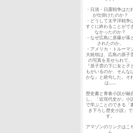
・日清・日露戦争はだ
が仕掛けたのか？
・どうして太平洋戦争
すぐに終わることがで
なかったのか？
・なぜ広島に原爆が落
されたのか。
・アメリカ・トルーマ
大統領は、広島の原子
の写真を見せられて、
『原子雲の下に女と子
もがいるのか、そんな
かな』と絶句した。そ
は......
歴史書と青春小説が融
し、「近現代史が」小
で学ぶことのできる「
き下ろし歴史小説」で
す。
アマゾンのリンクはこ
ら