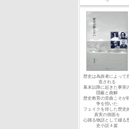
歴史は為政者によって
造される
幕末以降に起きた事実
隠蔽と曲解
歴史教育の歪曲こそが
争を招いた
フェイクを排した歴史
真実の側面を
心踊る物語として綴る
史小説４篇