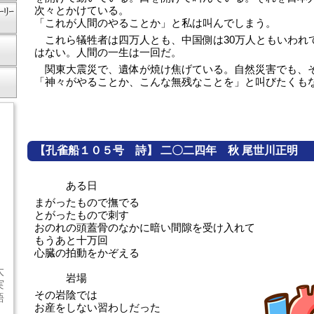
次々とかけている。
「これが人間のやることか」と私は叫んでしまう。
これら犠牲者は四万人とも、中国側は30万人ともいわれ
はない。人間の一生は一回だ。
関東大震災で、遺体が焼け焦げている。自然災害でも、
「神々がやることか、こんな無残なことを」と叫びたくも
【孔雀船１０５号 詩】 二〇二四年 秋 尾世川正明
ある日
まがったもので撫でる
とがったもので刺す
おのれの頭蓋骨のなかに暗い間隙を受け入れて
もうあと十万回
心臓の拍動をかぞえる
太
岩場
実
その岩陰では
語
お産をしない習わしだった