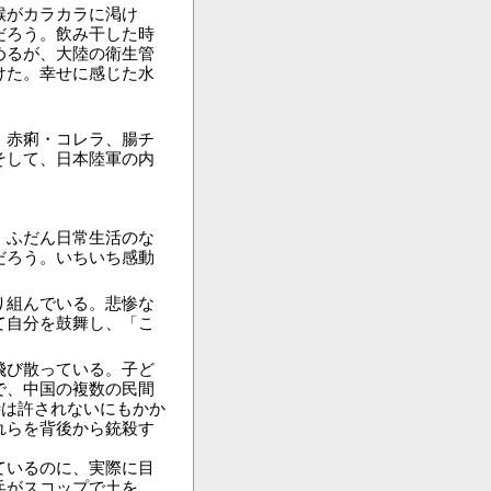
喉がカラカラに渇け
だろう。飲み干した時
めるが、大陸の衛生管
けた。幸せに感じた水
。赤痢・コレラ、腸チ
そして、日本陸軍の内
、ふだん日常生活のな
だろう。いちいち感動
り組んでいる。悲惨な
て自分を鼓舞し、「こ
飛び散っている。子ど
で、中国の複数の民間
待は許されないにもかか
れらを背後から銃殺す
ているのに、実際に目
兵がスコップで土を