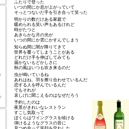
ふたりで登った
いつの間にか息が上がっていて
そっとつないだ手を引き合って笑った
明かりの数だけある家庭で
暖められる笑い声もあるけれど
時がたつと
あきらかな月の光が
いつの間にか雲にかすんでしまう
知らぬ間に闇が降りてきて
世界を覆ってしまうことがある
どれだけ手を伸ばしてみても
届かないもどかしさに
秋の風はいつも吹き来るのだ
き
虫が鳴いているね
あれはね、羽を擦り合わせているんだ
恋する人を呼んでいるんだ
でもそれが
哀しげに聞こえるのはなぜだろう
ち
予約したのは
夜景がきれいなレストラン
すこし気取って
ぼくらはワイングラスを傾ける
弾けるようなグラスの音に
見つめ合って笑顔を交わした