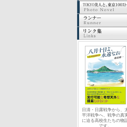
日清・日露戦争から、
平洋戦争へ、戦争の真
に迫る高校生たちの物
です。