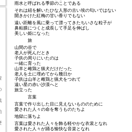
雨水と呼ばれる季節のことである
それは紐を解いたひな人形の古い埃の匂いではない
開きかけた紅梅の甘い香りでもない
遠い距離を風に乗って漂ってきたちいさな粒子が
鼻粘膜につくと成長して手足を伸ばし
美しい姫になった
旅
山間の谷で
老人が死んだとき
子供の周りにいたのは
一緒に育った
山羊と雌鶏と猟犬だけだった
老人を土に埋めてから幾日か
捏
子供は山羊と雌鶏と猟犬をつれて
遠い星の赤い沙漠へと
の
旅立った
言葉
戦
言葉で作り出した目に見えないもののために
愛された人々の命を奪うものたちよ
的
地獄に落ちよ
歴
言葉は愛された人々を飾る軽やかな衣裳となれ
愛された人々が踊る愉快な音楽となれ