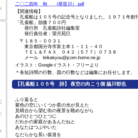
二〇二四年 秋 (尾世川）.pdf
ち
【関連情報】
孔雀船は１０５号の記念号となりました。１９７１年創
「孔雀船」頒価７００円
発行所 孔雀船詩社編集室
発行責任者：望月苑巳
〒１８５－００３１
東京都国分寺市富士本１－１１－４０
ＴＥＬ＆ＦＡＸ ０４２（５７７）０７３８
メール teikakyou@jcom.home.ne.jp
イラスト：Googleイラスト・フリーより
＊各短詩間の行数、題の行数などは編集にお任せします。
【孔雀船１０５号 詩】 夜空の向こう側 脇川郁也
ふり返ると
に
紫色の空にいくつか星の光が見えた
見晴台から望む街の夜景を眺めながら
た
あのひとつひとつに
だれかの家庭があるんだねと
あなたはつぶやいた
ち
なだらかな長い坂道を