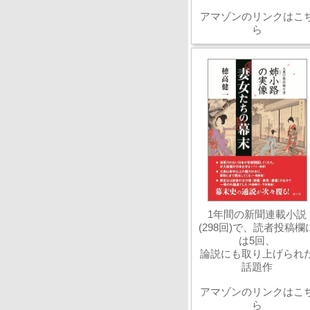
アマゾンのリンクはこ
ら
1年間の新聞連載小説
(298回)で、読者投稿欄
は5回、
論説にも取り上げられ
話題作
アマゾンのリンクはこ
ら