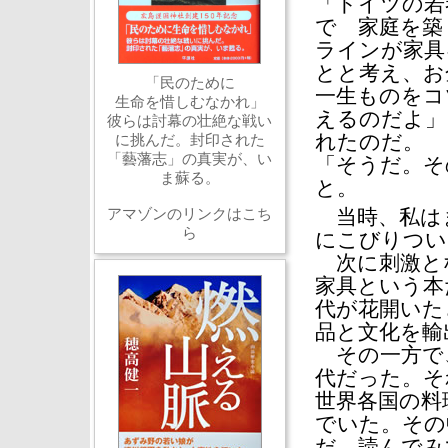
「ドイツの若
で 家庭を築
ラインが家具
とと考え、お
「民のために
一生ものをコ
生命を惜しむなかれ」
えるのだよ」
彼らは討幕の壮絶な戦い
れたのだ。
に挑んだ。封印された
「藝藩志」の真実が、い
「そうだ。そ
ま蘇る。
と。
アマゾンのリンクはこち
当時、私は
ら
にこびりつ
次に刺激と
家具という本
代が花開いた
品と文化を輸
その一方で、
代だった。そ
世界各国の料
でいた。その
だ。読んでみ