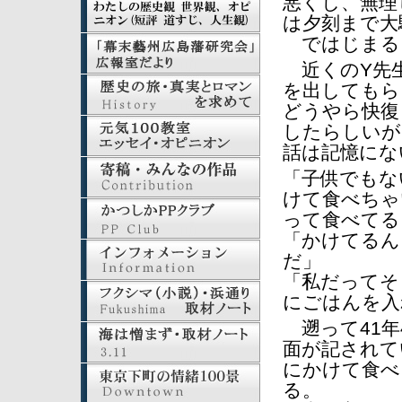
悪くし、無理
は夕刻まで大
ではじまる
近くのY先生
を出してもら
どうやら快復
したらしいが
話は記憶にな
「子供でもな
けて食べちゃ
って食べてる
「かけてるん
だ」
「私だってそ
にごはんを入
遡って41年
面が記されて
にかけて食べ
る。