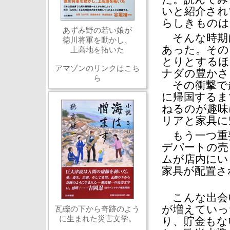
いと紹介され
らしきものは
あずみ野の若い娘が
そんな時期
徳川将軍を動かし、
あった。その
上高地を拓いた
とりとするほ
アマゾンのリンクはこち
ナダの豊かさ
ら
その衝撃で
に帰国するま
ねるのが趣味
リアと家具に
もう一つ重
デパートの売
ムが店内にい
家具が配置さ
こんな出会
が増えていっ
瓦礫の下から奇跡のよう
に生まれた災害文学。
り、貯金もな