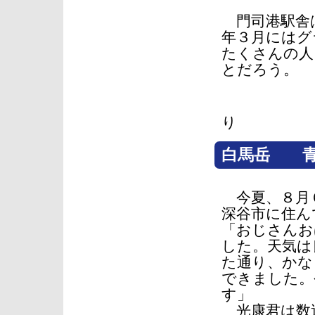
門司港駅舎は
年３月にはグ
たくさんの人
とだろう。
イラスト
り
白馬岳 青
今夏、８月６
深谷市に住ん
「おじさんお
した。天気は
た通り、かな
できました。
す」
光康君は数週