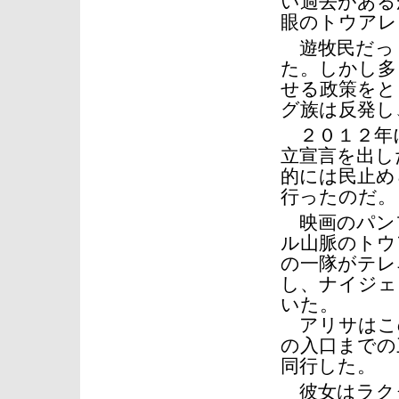
い過去がある
眼のトウアレ
遊牧民だっ
た。しかし多
せる政策をと
グ族は反発し
２０１２年
立宣言を出し
的には民止め
行ったのだ。
映画のパン
ル山脈のトウ
の一隊がテレ
し、ナイジェ
いた。
アリサはこ
の入口までの
同行した。
彼女はラク