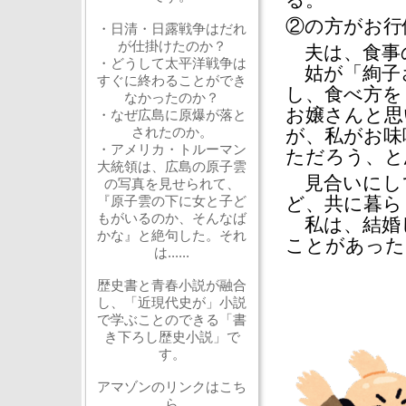
る。
②の方がお行
・日清・日露戦争はだれ
が仕掛けたのか？
夫は、食事
・どうして太平洋戦争は
姑が「絢子
すぐに終わることができ
し、食べ方を
なかったのか？
お嬢さんと思
・なぜ広島に原爆が落と
されたのか。
が、私がお味
・アメリカ・トルーマン
ただろう、と
大統領は、広島の原子雲
見合いにし
の写真を見せられて、
『原子雲の下に女と子ど
ど、共に暮ら
もがいるのか、そんなば
私は、結婚
かな』と絶句した。それ
ことがあった
は......
歴史書と青春小説が融合
し、「近現代史が」小説
で学ぶことのできる「書
き下ろし歴史小説」で
す。
アマゾンのリンクはこち
ら