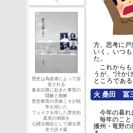
方、思考に戸
いく。いつも
た。
これからも
うが、“汁か
歴史は為政者によって捏
ところである
造される
幕末以降に起きた事実の
火 桑田 冨
隠蔽と曲解
歴史教育の歪曲こそが戦
争を招いた
今年の暮れ
フェイクを排した歴史的
真実の側面を
毎年のこと
心踊る物語として綴る歴
播州・竜野の
史小説４篇