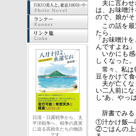
夫に言わせ
は、お味噌汁
ので、娘がそ
この話を最
たら、
「お味噌汁を
んですよね」
いかにも感
しくなった。
常々、私は
豆をかけて食
夫が亡くな
い二人前にな
し“あ、やっ
辞書でみる
日清・日露戦争から、太
①汁かけ飯―
平洋戦争へ、戦争の真実
②ごはんの上
に迫る高校生たちの物語
です。