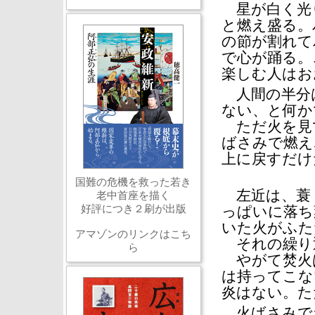
星が白く光
と燃え盛る。
の節が割れて
で心が踊る。
楽しむ人はお
人間の半分
ない、と何か
ただ火を見
ばさみで燃え
上に戻すだけ
国難の危機を救った若き
左近は、蓑（
老中首座を描く
好評につき２刷が出版
っぱいに落ち
いた火がふた
アマゾンのリンクはこち
それの繰り
ら
やがて焚火
は持ってこな
炎はない。た
火ばさみで