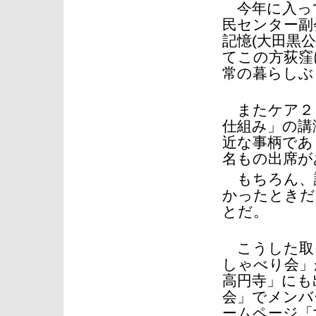
今年に入っ
民センター副
記憶(大田黒
てこの方荻窪
常の暮らしぶ
またケア２
仕組み」の講
近な事柄であ
名もの出席が
もちろん、
かったときだ
とだ。
こうした取
しゃべり会」
高円寺」にも
会」でメンバ
ームページ「