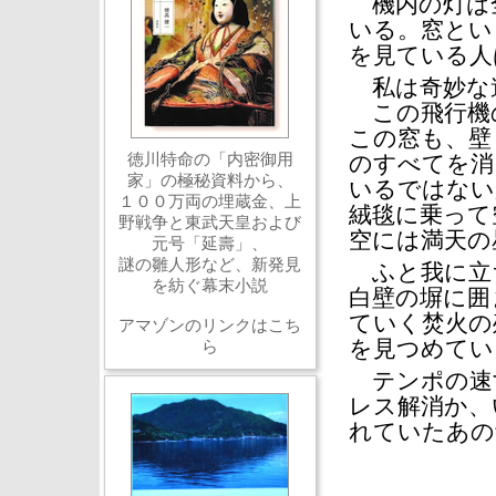
機内の灯は
いる。窓とい
を見ている人
私は奇妙な
この飛行機
この窓も、壁
徳川特命の「内密御用
のすべてを消
家」の極秘資料から、
いるではない
１００万両の埋蔵金、上
絨毯に乗って
野戦争と東武天皇および
空には満天の
元号「延壽」、
謎の雛人形など、新発見
ふと我に立
を紡ぐ幕末小説
白壁の塀に囲
ていく焚火の
アマゾンのリンクはこち
を見つめてい
ら
テンポの速
レス解消か、
れていたあの
イラス