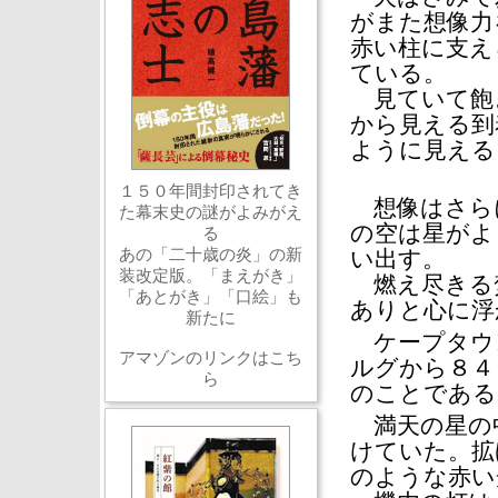
がまた想像力
赤い柱に支え
ている。
見ていて飽
から見える到
ように見える
１５０年間封印されてき
想像はさら
た幕末史の謎がよみがえ
の空は星がよ
る
あの「二十歳の炎」の新
い出す。
装改定版。「まえがき」
燃え尽きる
「あとがき」「口絵」も
ありと心に浮
新たに
ケープタウ
アマゾンのリンクはこち
ルグから８４
ら
のことである
満天の星の中
けていた。拡
のような赤い