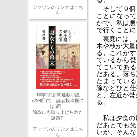
る。
アマゾンのリンクはこち
そして９個
ら
ことになって
かで、私は息
で行くことに
裏庭には、
木や枝が大量
る。これがす
ているから焚
てこいである
だある。落ち
たまっている
除などひと仕
と、左近が焚
1年間の新聞連載小説
(298回)で、読者投稿欄に
る。
は5回、
論説にも取り上げられた
私は夕食の
話題作
だあとでも光
アマゾンのリンクはこち
いが、そんな
ら