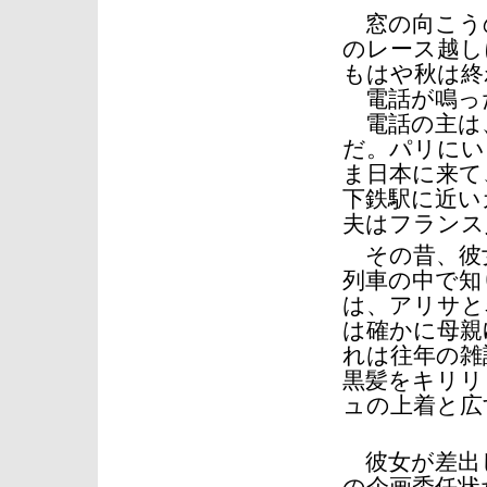
窓の向こう
のレース越し
もはや秋は終
電話が鳴っ
電話の主は
だ。パリにい
ま日本に来て
下鉄駅に近い
夫はフランス
その昔、彼
列車の中で知
は、アリサと
は確かに母親
れは往年の雑
黒髪をキリリ
ュの上着と広
彼女が差出