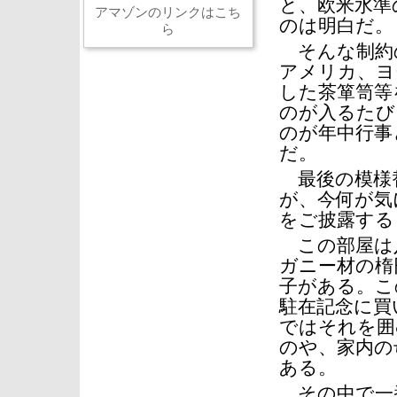
と、欧米水準
アマゾンのリンクはこち
のは明白だ。
ら
そんな制約
アメリカ、ヨ
した茶箪笥等
のが入るたび
のが年中行事
だ。
最後の模様
が、今何が気
をご披露する
この部屋は
ガニー材の楕
子がある。こ
駐在記念に買
ではそれを囲
のや、家内の
ある。
その中で一