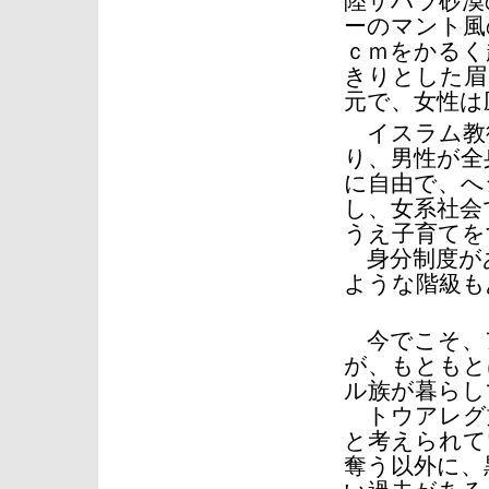
陸サハラ砂漠
ーのマント風
ｃｍをかるく
きりとした眉
元で、女性は
イスラム教
り、男性が全
に自由で、へ
し、女系社会
うえ子育てを
身分制度が
ような階級も
今でこそ、
が、もともと
ル族が暮らし
トウアレグ
と考えられて
奪う以外に、