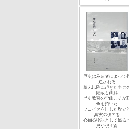
歴史は為政者によって
造される
幕末以降に起きた事実
隠蔽と曲解
歴史教育の歪曲こそが
争を招いた
フェイクを排した歴史
真実の側面を
心踊る物語として綴る
史小説４篇