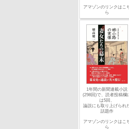
アマゾンのリンクはこ
ら
1年間の新聞連載小説
(298回)で、読者投稿欄
は5回、
論説にも取り上げられ
話題作
アマゾンのリンクはこ
ら