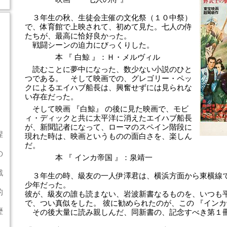
３年生の秋、生徒会主催の文化祭（１０中祭）
で、体育館で上映されて、初めて見た。七人の侍
たちが、最高に恰好良かった。
戦闘シーンの迫力にびっくりした。
本 『 白鯨 』：Ｈ・メルヴィル
読むことに夢中になった、数少ない小説のひと
つである。 そして映画での、グレゴリー・ペッ
クによるエイハブ船長は、興奮せずには見られな
い存在だった。
そして映画 『白鯨』 の後に見た映画で、モビ
ィ・ディックと共に太平洋に消えたエイハブ船長
が、新聞記者になって、ローマのスペイン階段に
捏
現れた時は、映画というものの面白さを、楽しん
だ。
の
本 『 インカ帝国 』：泉靖一
戦
３年生の時、級友の一人伊澤君は、横浜方面から東横線
少年だった。
的
彼が、級友の誰も読まない、岩波新書なるものを、いつも
で、つい真似をした。 彼に勧められたのが、この 『インカ
歴
その後大量に読み親しんだ、同新書の、記念すべき第１