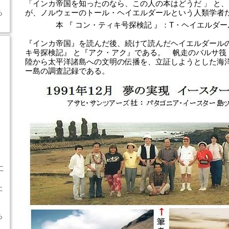
「インカ帝国を知ったのなら、この人の本はどうだ 」 と
ち
が、ノルウェーのトール・ヘイエルダールという人類学者
本 『 コン・ティキ号探検記 』：T・ヘイエルダー
『インカ帝国』を読んだ後、続けて読んだヘイエルダールの
キ号探検記』 と『アク・アク』である。 帆走のバルサ筏
陸から太平洋諸島への文明の伝播を、立証しようとした海
ー島の調査記録である。
に
た
ち