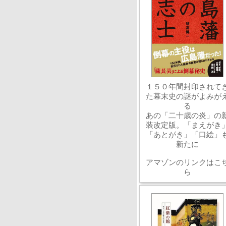
１５０年間封印されて
た幕末史の謎がよみが
る
あの「二十歳の炎」の
装改定版。「まえがき
「あとがき」「口絵」
新たに
アマゾンのリンクはこ
ら