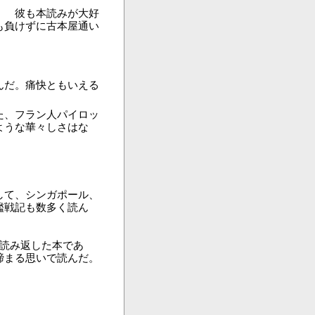
。 彼も本読みが大好
も負けずに古本屋通い
んだ。痛快ともいえる
た、フラン人パイロッ
ような華々しさはな
して、シンガポール、
艦戦記も数多く読ん
も読み返した本であ
締まる思いで読んだ。