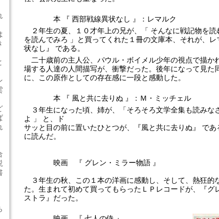
れ
本 『 西部戦線異状なし 』：レマルク
２年生の夏、１０才年上の兄が、「 そんなに戦記物を読
は
を読んでみろ 」と買ってくれた１冊の文庫本、それが、レ
き
状なし』 である。
二十歳前の主人公、パウル・ボイメル少年の視点で描か
と
場する人達の人間描写が、衝撃だった。後年になって見た
に、この原作としての存在感に一段と感動した。
ン
雲
本 『 風と共に去りぬ 』：Ｍ・ミッチェル
ど
３年生になった頃、姉が、「そろそろ文学全集も読みな
ば
よ 」 と、ド
れ
サッと目の前に置いたひとつが、『風と共に去りぬ』 であ
に読んだ。
合
映画 『 グレン・ミラー物語 』
説
書
３年生の秋、この１本の洋画に感動し、そして、熱狂的
た。生まれて初めて買ってもらったＬＰレコードが、『グ
ストラ』だった。
ち
映画 『 七人の侍 』