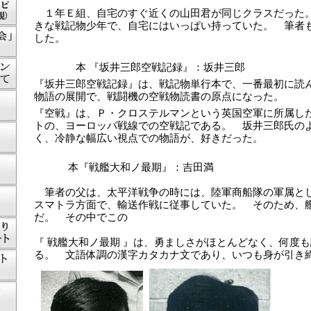
１年Ｅ組、自宅のすぐ近くの山田君が同じクラスだった
きな戦記物少年で、自宅にはいっぱい持っていた。 筆者
した。
本 『坂井三郎空戦記録』：坂井三郎
『坂井三郎空戦記録』は、戦記物単行本で、一番最初に読
物語の展開で、戦闘機の空戦物読書の原点になった。
『空戦』は、Ｐ・クロステルマンという英国空軍に所属し
トの、ヨーロッパ戦線での空戦記である。 坂井三郎氏の
く、冷静な幅広い視点での物語が、好きだった。
本『戦艦大和ノ最期』：吉田満
筆者の父は、太平洋戦争の時には、陸軍商船隊の軍属と
スマトラ方面で、輸送作戦に従事していた。 そのため、
だ。 その中でこの
『 戦艦大和ノ最期 』は、勇ましさがほとんどなく、何度
る。 文語体調の漢字カタカナ文であり、いつも身が引き