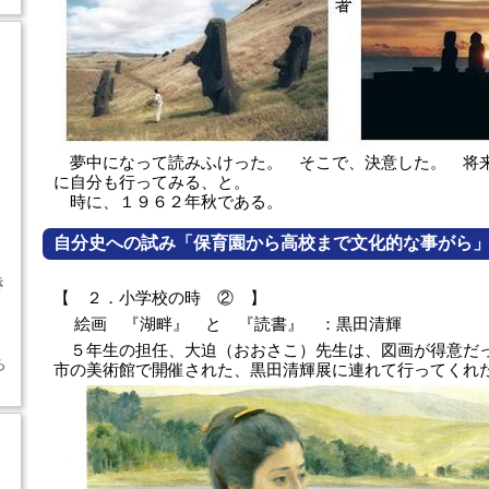
夢中になって読みふけった。 そこで、決意した。 将
に自分も行ってみる、と。
時に、１９６２年秋である。
自分史への試み「保育園から高校まで文化的な事がら
き
【 ２．小学校の時 ② 】
絵画 『湖畔』 と 『読書』 ：黒田清輝
５年生の担任、大迫（おおさこ）先生は、図画が得意だ
ち
市の美術館で開催された、黒田清輝展に連れて行ってく