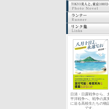
日清・日露戦争から、
平洋戦争へ、戦争の真
に迫る高校生たちの物
です。