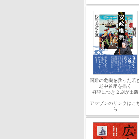
国難の危機を救った若
老中首座を描く
好評につき２刷が出版
アマゾンのリンクはこ
ら