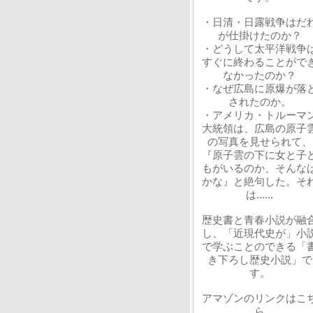
・日清・日露戦争はだ
が仕掛けたのか？
・どうして太平洋戦争
すぐに終わることがで
なかったのか？
・なぜ広島に原爆が落
されたのか。
・アメリカ・トルーマ
大統領は、広島の原子
の写真を見せられて、
『原子雲の下に女と子
もがいるのか、そんな
かな』と絶句した。そ
は......
歴史書と青春小説が融
し、「近現代史が」小
で学ぶことのできる「
き下ろし歴史小説」で
す。
アマゾンのリンクはこ
ら