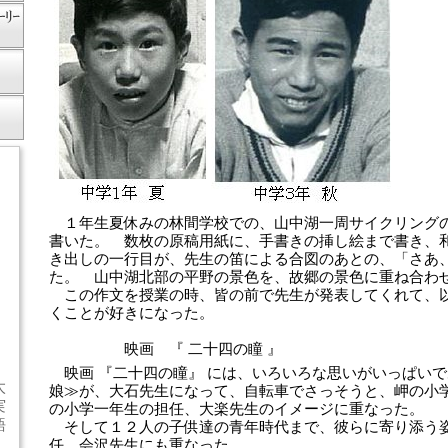
１年生夏休みの林間学校での、山中湖一周サイクリング
書いた。 数枚の原稿用紙に、手書きの挿し絵まで書き、
き出しの一行目が、先生の笛による合図のあとの、「さあ、
た。 山中湖北部の平野の景色を、故郷の景色に重ね合わ
この作文を授業の時、皆の前で先生が発表してくれて、
くことが好きになった。
映画 『 二十四の瞳 』
映画 『二十四の瞳』 には、いろいろな思いがいっぱい
太
娘≫が、大石先生になって、自転車でさっそうと、岬の小
実
の小学一年生の担任、大楽先生のイメージに重なった。
語
そして１２人の子供達の青年時代まで、彼らに寄り添う
任、会沢先生にも重なった。