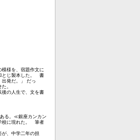
の模様を、宿題作文に
和とじ製本した。 書
出発だ。」 だっ
せた。
以後の人生で、文を書
である。≪銀座カンカン
学校に現れた。 筆者
姿が、中学二年の担