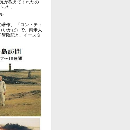
、兄が教えてくれたの
だった。
ル
著作、 『コン・ティ
（いかだ）で、南米大
洋冒険記と、イースタ