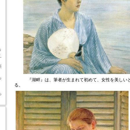
き
え
新
」
も
『湖畔』は、筆者が生まれて初めて、女性を美しいと
る。
ち