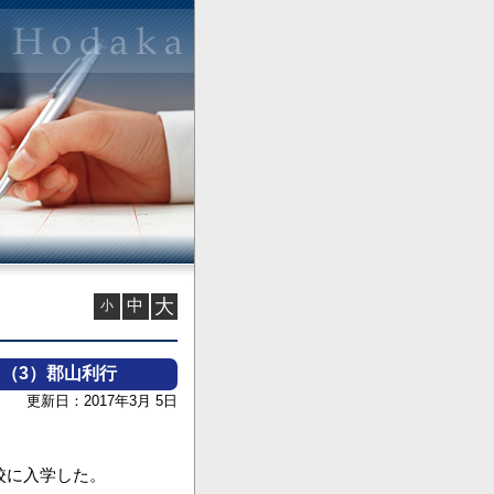
中
大
小
（3）郡山利行
更新日：2017年3月 5日
校に入学した。