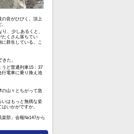
破の音がひびく。頂上
だ。
なり、少しあるくと、
がたくさん落ちてい
側に群生している。こ
できた。
ど普通列車15：37
急行電車に乗り換え池
摩の山々とちがって急
るいはもっと無残な姿
てはいかがですか。
会報№147から