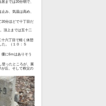
居までは20分弱で、
は止み、気温は高め、
20分ほどで十丁目だ
た。頂上までは五十二
二十六丁目で軽く休憩
した。（１０：５
優に6ｍはありそう
し登ったところが、展
羊が丘、そして秩父の