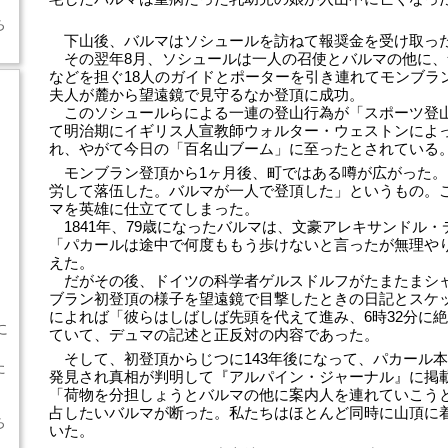
ち
下山後、バルマはソシュールを訪ねて報奨金を受け取っ
その翌年8月、ソシュールは一人の召使とバルマの他に、
などを担ぐ18人のガイドとポーターを引き連れてモンブラ
夫人が麓から望遠鏡で見守るなか登頂に成功。
このソシュールらによる一連の登山行為が「スポーツ登
て明治期にイギリス人宣教師ウォルター・ウェストンによ
れ、やがて今日の「百名山ブーム」に至ったとされている
モンブラン登頂から1ヶ月後、町ではある噂が広がった。
労して落伍した。バルマが一人で登頂した」というもの。
マを英雄に仕立ててしまった。
1841年、79歳になったバルマは、文豪アレキサンドル
「パカールは途中で何度ももう歩けないと言ったが無理や
えた。
だがその後、ドイツの科学者ゲルスドルフがたまたまシ
ブラン初登頂の様子を望遠鏡で目撃したときの日記とスケ
によれば「彼らはしばしば先頭を代えて進み、6時32分に
に
ていて、デュマの記述と正反対の内容であった。
そして、初登頂からじつに143年後になって、パカール
た
発見され真相が判明して『アルパイン・ジャーナル』に掲
「荷物を分担しょうとバルマの他に案内人を連れていこう
占したいバルマが断った。私たちはほとんど同時に山頂に
ち
いた。