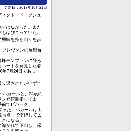
更新日：2017年10月21日
ディクト・ド・ソシュ
為ではなかった。また
信もはびこっていた。
に興味を持ち山々を歩
、ブレヴァンの展望台
高峰モンブランに登ろ
るルートを発見した者
年7月24日であっ
繰り返されたがいずれ
・パカールと、24歳の
ラン登頂目指して出
手前でビバーク。
立った。パカールは山
発地点まで下降してビ
ことになる。
に導かれて下山し、帰
たことを知った。