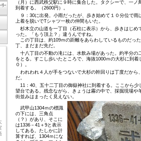
（月）に西武秩父駅に９時に集合した。タクシーで、一ノ鳥
到着する。（2600円）。
９：30に出発。小雨だったが、歩き始めて１０分位で雨
上着を脱いでTシャツ一枚の仲間もいた。
杉木立の山道を一丁目（石柱に表示）から、歩きはじめて
った。「もう頂上？」違うんですね。
この丁目は、約109ｍの距離をあらわしているものだっ
丁、まだまだ先だ。
十八丁目の不動の滝には、水飲み場があった。約半分の
をとる。すこし歩いたところで、海抜1000ｍの大杉に到着
０）。
われわれ４人が手をつないで大杉の幹回りは丁度だから、
だ。
11：40、五十二丁目の御嶽神社に到着する。ここから少
望台である。残念ながら、きょうは霧の中で、採掘現場や
街並みはまったく見えない。
武甲山1304ｍの標識
の下には、三角点
（？）があり、そこに
太
は1336－41＋9と表示
実
してある。たしかに計
語
算すれば、1304ｍにな