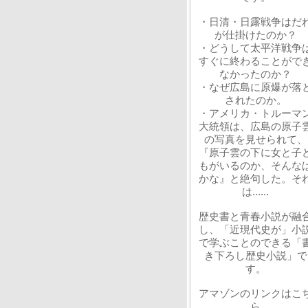
・日清・日露戦争はだ
が仕掛けたのか？
・どうして太平洋戦争
すぐに終わることがで
なかったのか？
・なぜ広島に原爆が落
されたのか。
・アメリカ・トルーマ
大統領は、広島の原子
の写真を見せられて、
『原子雲の下に女と子
もがいるのか、そんな
かな』と絶句した。そ
は......
歴史書と青春小説が融
し、「近現代史が」小
で学ぶことのできる「
き下ろし歴史小説」で
す。
アマゾンのリンクはこ
ら