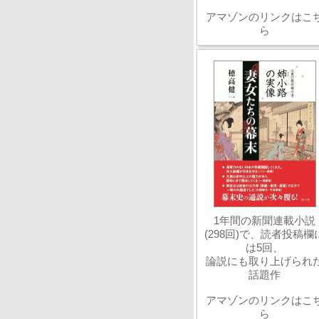
アマゾンのリンクはこ
ら
1年間の新聞連載小説
(298回)で、読者投稿欄
は5回、
論説にも取り上げられ
話題作
アマゾンのリンクはこ
ら