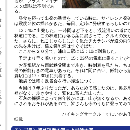
るが、プラス・マイナ
ス の意味は不明であ
れ
る。
昼食を摂って出発の準備をしている時に、サイレンと発
は
は震度２位の揺れがきた。毎日、定時に発破するらしいの
き
12：40に出発した。一時間ほど下ると、渓流沿いの道に
林道にでる。この林道には落ち葉に混ざって、クルミの実
と
た。さらに、ねこじゃらしによく似たチカラシバが道の両
の先を歩けば、橋立鍾乳洞はすぐそばだ。
ン
ここから２０分で、浦山口駅に15：10に到着した。
雲
予定より早く着いたので、15：23発の電車に乗ることが
ど
お花畑駅から西武秩父駅まで歩き、時刻表を見たら、ちょう
ば
発の飯能行きの電車があった。それに間に合い、飯能から
れ
袋駅には17：30頃に到着する。
池袋では軽く反省会を行い帰途につく。
今回は３年ぶりだったが、あらためて感じたのは、奥多
合
登がなく、歩きやすく、変化に富んだ山った。
説
石灰の採掘によって何年後かには、山が無くなるか、あ
書
にされるおそれがあるので、皆さんも今のうちに登ってみ
ハイキングサークル「すにいかあ倶楽部」
転載
ち