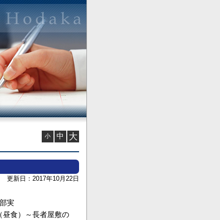
中
大
小
更新日：2017年10月22日
部実
（昼食）～長者屋敷の