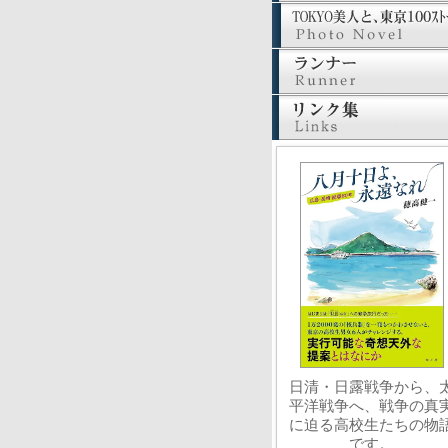
日清・日露戦争から、
平洋戦争へ、戦争の真
に迫る高校生たちの物
です。