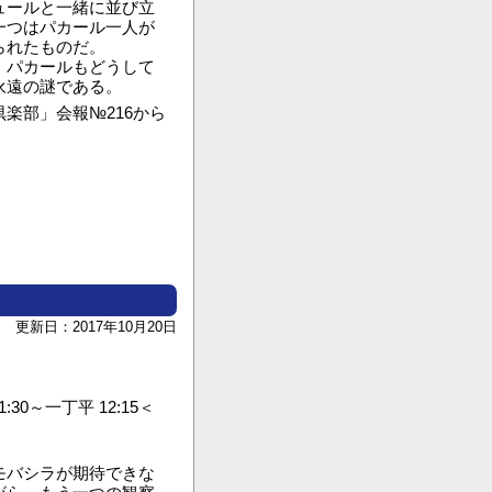
ュールと一緒に並び立
一つはパカール一人が
られたものだ。
、パカールもどうして
永遠の謎である。
会報№216から
更新日：2017年10月20日
0～一丁平 12:15＜
モバシラが期待できな