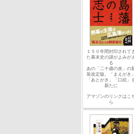
１５０年間封印されて
た幕末史の謎がよみが
る
あの「二十歳の炎」の
装改定版。「まえがき
「あとがき」「口絵」
新たに
アマゾンのリンクはこ
ら