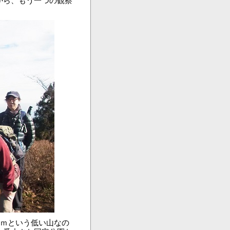
がら、もう一つの観察
9ｍという低い山なの