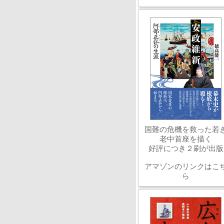
国難の危機を救った若
老中首座を描く
好評につき２刷が出版
アマゾンのリンクはこ
ら