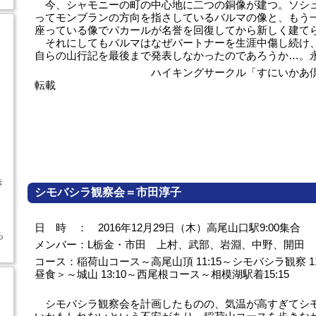
今、シャモニーの町の中心地に二つの銅像が建つ。ソシ
ってモンブランの方向を指さしているバルマの像と、もう
座っている像でパカールが名誉を回復してから新しく建て
それにしてもバルマはなぜパートナーを生涯中傷し続け
自らの山行記を最後まで発表しなかったのであろうか…。
ハイキングサークル「すにいかあ倶楽部」
転載
き
シモバシラ観察会＝市田淳子
日 時 ： 2016年12月29日（木）高尾山口駅9:00集合
ち
メンバー：L栃金・市田 上村、武部、岩淵、中野、開田
コース：稲荷山コース～高尾山頂 11:15～シモバシラ観察 11:3
昼食＞～城山 13:10～西尾根コース～相模湖駅着15:15
シモバシラ観察会を計画したものの、気温が高すぎてシ