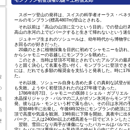
モンブラン初登頂者の謎＝上村信太郎
スポーツ登山の発祥は、スイスの科学者オーラス・ベネ
ールのモンブラン(標高4807m)登山とされる。
それ以前は「高山の山頂に立つという目的」での登山行
高山の氷河の上でビバークすると生きて帰れないという迷
ジュネーブ生まれのソシュールは、幼年時代から博物学
き回るのが好きだった。
20歳のときに植物採集を目的に初めてシャモニーを訪れ
からシャモニーの谷越しにモンブランを眺めた。
このとき、当時は登頂不可能とされていたアルプスの最
うと固く決心して名案を思い付く。モンブランに登頂でき
には、だれでも多額の報奨金を支払うと発表した。時に1760
た。
捏
それ以後、ソシュール自身も含めた多くの真剣な試登が
の
も失敗。ようやく初登頂されたのは27年後であった。
1786年8月7日、シャモニーの医師ミシェル・ガブリエル
水晶採りジャック・バルマの二人がボソン氷河からモンブ
戦
発。彼らはル・モンという村で落ち合い、その日は氷河の
翌朝4時半に出発し、午後6時32分にモンブランの絶頂に
的
頂で高度や気温を観測。19時前に下降を開始。真夜中に出
バーク。二人は2400m以上の標高差を一日でピストンした
歴
翌朝、雪目になり両手が凍傷になったパカールはバルマ
宅したバルマは重病だった乳幼児の娘が入山中に亡くなっ