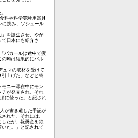
た。
食料や科学実験用器具
ンに挑み、ソシュール
山」を誕生させ、やが
って日本にも紹介さ
。
「パカールは途中で疲
この噂は結果的にバル
・デュマの取材を受けて
り引上げた」などと答
ャモニー滞在中にモン
ッチが発見され、それ
絶頂に登った」と記され
本人が書き遺した手記が
載された。それには、
としたが、報奨金を独
着いた。」と記されて