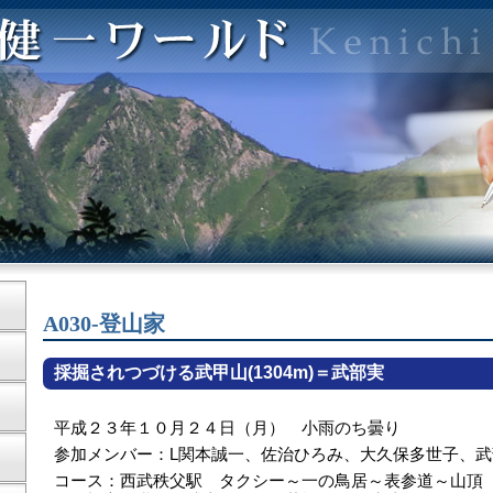
A030-登山家
採掘されつづける武甲山(1304m)＝武部実
平成２３年１０月２４日（月） 小雨のち曇り
参加メンバー：L関本誠一、佐治ひろみ、大久保多世子、武
コース：西武秩父駅 タクシー～一の鳥居～表参道～山頂