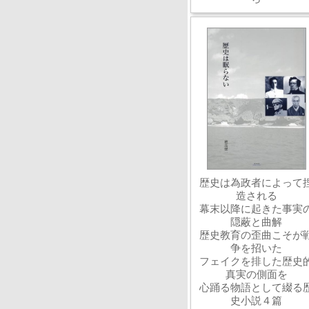
歴史は為政者によって
造される
幕末以降に起きた事実
隠蔽と曲解
歴史教育の歪曲こそが
争を招いた
フェイクを排した歴史
真実の側面を
心踊る物語として綴る
史小説４篇