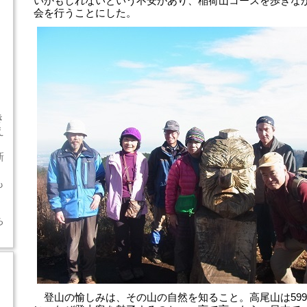
いかもしれないという不安があり、稲荷山コースを歩きな
会を行うことにした。
き
え
新
」
も
ち
登山の愉しみは、その山の自然を知ること。高尾山は59