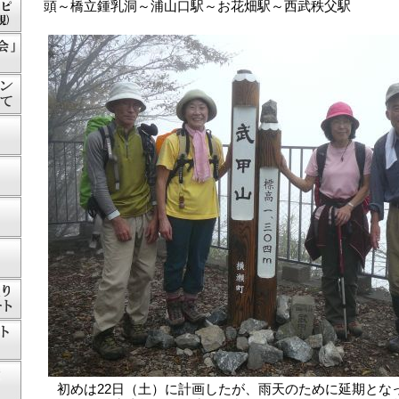
頭～橋立鍾乳洞～浦山口駅～お花畑駅～
初めは22日（土）に計画したが、雨天のために延期となっ