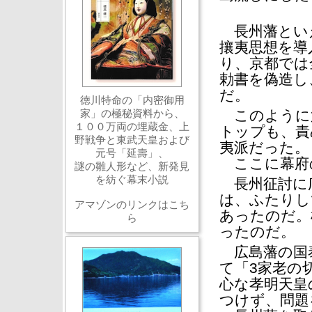
長州藩といえ
攘夷思想を導
り、京都では
勅書を偽造し
だ。
徳川特命の「内密御用
家」の極秘資料から、
このように
１００万両の埋蔵金、上
トップも、責
野戦争と東武天皇および
夷派だった。
元号「延壽」、
ここに幕府
謎の雛人形など、新発見
を紡ぐ幕末小説
長州征討に
は、ふたりし
アマゾンのリンクはこち
あったのだ。
ら
ったのだ。
広島藩の国泰
て「3家老の
心な孝明天皇
つけず、問題