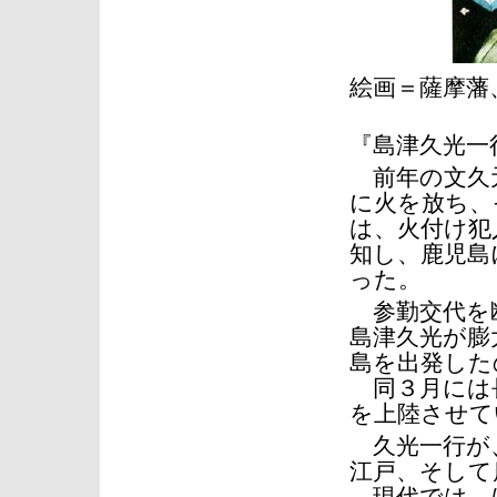
絵画＝薩摩
『島津久光一
前年の文久元
に火を放ち、
は、火付け犯
知し、鹿児島
った。
参勤交代を断
島津久光が膨
島を出発した
同３月には長
を上陸させて
久光一行が、
江戸、そして