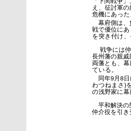
「下関戦争」
え、征討軍の
危機にあった
幕府側は、
戦で優位にあ
を突き付け、
戦争には仲
長州藩の親戚
両藩とも、幕
ている。
同年9月8日
わつねまさ)
の浅野家に幕
平和解決の態
仲介役を引き
【