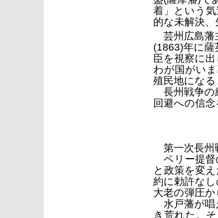
着」という気
的な未解決、
芸州広島藩主
(1863)年
臣を視察に出
わが国がいま
殖民地になる
長州戦争の
回避への信念
第一次長州
ペリー提督
と政策を変えた
約に勅許なし
大老の弾圧か
水戸藩が唱え
き荒れた。そ