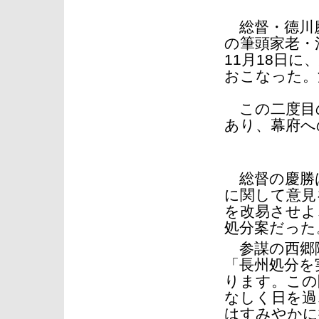
総督・德川慶
の筆頭家老・
11月18日
おこなった。
この二度目
あり、幕府へ
総督の慶勝は
に関して意見
を改易させよ
処分案だった
参謀の西郷
「長州処分を
ります。この
なしく日を過
はすみやかに