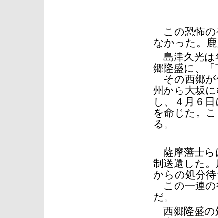
この恐怖の
なかった。鹿
島津久光は年
郷隆盛に、「
その西郷が
州から大坂に
し、４月６日
を命じた。こ
る。
薩摩藩士らは
制送還した。
からの処分待
この一連の
だ。
西郷隆盛の処