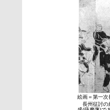
絵画＝第一
長州征討の総
盛(薩摩藩)