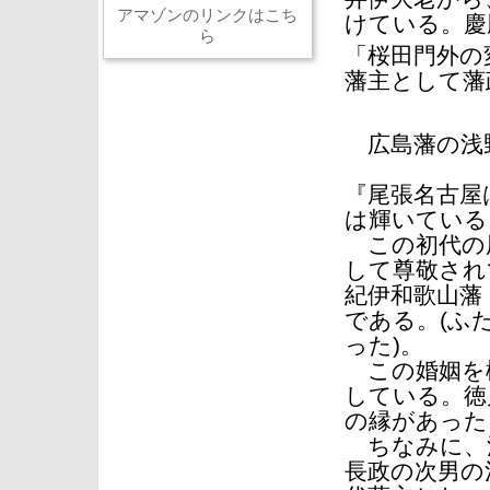
アマゾンのリンクはこち
けている。慶
ら
「桜田門外の
藩主として藩
広島藩の浅
『尾張名古屋
は輝いている
この初代の尾
して尊敬され
紀伊和歌山藩
である。(ふ
った)。
この婚姻を機
している。徳
の縁があった
ちなみに、
長政の次男の