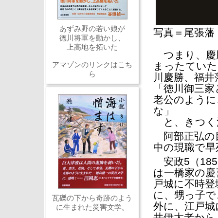
あずみ野の若い娘が
写真＝尾張藩
徳川将軍を動かし、
上高地を拓いた
つまり、慶勝
アマゾンのリンクはこち
まったていた
ら
川慶勝、福井
「徳川御三家
老公のように
な」
と、きつく
阿部正弘の
中の現職で早
安政5（18
は一橋家の慶
戸城に不時登
に、甥っ子で
瓦礫の下から奇跡のよう
外に、江戸城
に生まれた災害文学。
井伊大老から