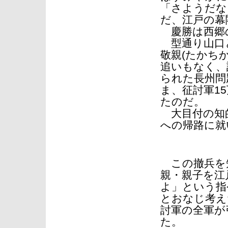
「さようだな
だ、江戸の幕
慶勝は西郷
型通り山口
敬親(たかち
追いもなく、
られた長州問
ま、征討軍1
たのだ。
大目付の知
への帰路に就
この撤兵を知
親・親子を江
よ」という指
とおなじ考え
討軍の全軍が
た。