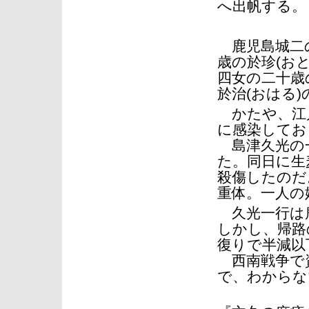
へ出帆する。
鹿児島城二の
歳の於珍(お
四女の二十歳
於治(おはる
かたや、江戸
に感染してお
島津久光の一
た。同日に生
殺傷したのだ
重体。一人の
久光一行は
しかし、帰路
復りで半減以
西南戦争で
で、わからな