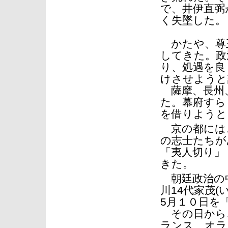
で、井伊直弼
く失墜した。
かたや、尊王
してきた。政
り、処遇を良
けさせようと
薩摩、長州、
た。幕府すら
を借りようと
京の都には、
の志士たちが
「夷人切り」
きた。
朝廷政治の中
川14代家茂
5月１０日を
その日から、
ランス、オラ