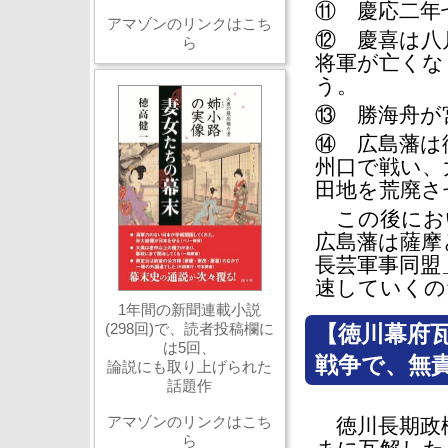
⑪ 慶応二年
アマゾンのリンクはこち
⑫ 慶喜は八
ら
将軍が亡くな
う。
⑬ 勝海舟が
⑭ 広島藩は
州口で戦い、
田地を荒廃さ
この後におい
広島藩は薩摩
長芸軍事同盟
速して
1年間の新聞連載小説
(298回)で、読者投稿欄に
【徳川幕府
は5回、
戦争で、無
論説にも取り上げられた
話題作
アマゾンのリンクはこち
徳川長期政
ら