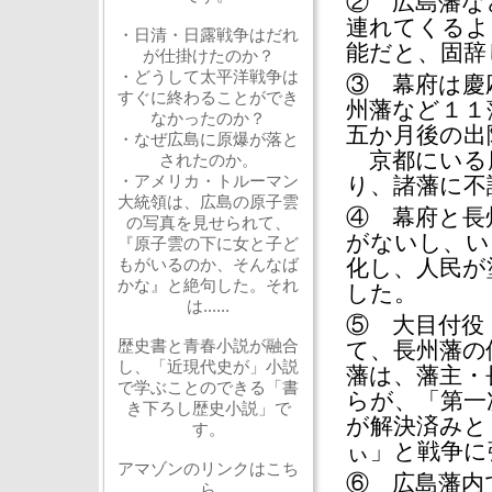
② 広島藩な
連れてくるよ
・日清・日露戦争はだれ
能だと、固辞
が仕掛けたのか？
・どうして太平洋戦争は
③ 幕府は慶
すぐに終わることができ
州藩など１１
なかったのか？
五か月後の出
・なぜ広島に原爆が落と
京都にいる
されたのか。
・アメリカ・トルーマン
り、諸藩に不
大統領は、広島の原子雲
④ 幕府と長
の写真を見せられて、
がないし、い
『原子雲の下に女と子ど
もがいるのか、そんなば
化し、人民が
かな』と絶句した。それ
した。
は......
⑤ 大目付役
歴史書と青春小説が融合
て、長州藩の
し、「近現代史が」小説
藩は、藩主・
で学ぶことのできる「書
らが、「第一
き下ろし歴史小説」で
が解決済みと
す。
ぃ」と戦争に
アマゾンのリンクはこち
⑥ 広島藩内
ら