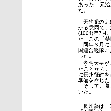
あった。元治元
た。
天狗党の乱に
かる意図で、
(1864)年
た。この「禁
同年８月に、
国連合艦隊に
った。
孝明天皇が、
たことから、
に長州征討を
準備を命じた
そして、幕府
いた。
長州藩は、京