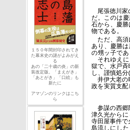
尾張徳川家の
だ。このは慶
石から、慶勝
物である。
ただ、高須に
あり、慶勝は
１５０年間封印されてき
の甥ッ子であ
た幕末史の謎がよみがえ
それゆえに
る
獄で、水戸斉
あの「二十歳の炎」の新
装改定版。「まえがき」
し、謹慎処分
「あとがき」「口絵」も
井伊大老の暗
新たに
政を実質支配
アマゾンのリンクはこち
ら
参謀の西郷隆
津久光からに
寺田屋事件で
島流しにした