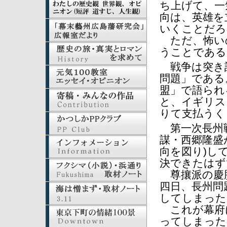
ち上げて、一
向は、英雄を
いくことだろ
ただ、怖い
うことである
戦争は突き
問題」である
盟」で語られ
と、イギリス
りて支払うく
第一次長州戦
謀・西郷隆盛
向を図り)し
決できたはず
尊攘派の慶勝
四日、長州問
してしまった
これが幕府
ってしまった