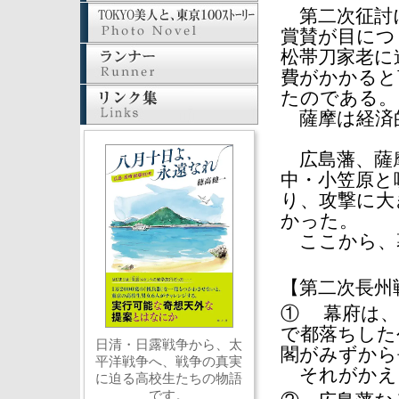
第二次征討に
賞賛が目につ
松帯刀家老に
費がかかると
たのである。
薩摩は経済
広島藩、薩摩
中・小笠原と
り、攻撃に大
かった。
ここから、幕
【第二次長州
① 幕府は、
で都落ちした
日清・日露戦争から、太
閣がみずから
平洋戦争へ、戦争の真実
それがかえ
に迫る高校生たちの物語
です。