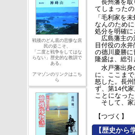
長州藩を取り
てしまったの
「毛利家を未
なんのために
処分を明確に
広島藩主の浅
戦後のどん底の悲惨な庶
目付役の永井
民の姿こそ、
の德川慶勝に
「二度と戦争をしてはな
らない」歴史的な教訓で
隆盛は、総引
ある。
水戸藩出身の
に、ここまで
アマゾンのリンクはこち
ら
怒した。長州
ず、第14代
ことになった
そして、家
【つづく】
【歴史から