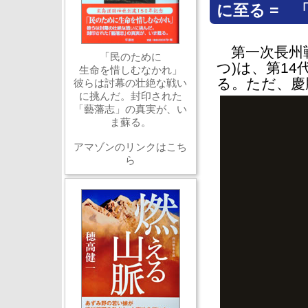
に至る = 
第一次長州戦
「民のために
つ)は、第1
生命を惜しむなかれ」
る。ただ、慶
彼らは討幕の壮絶な戦い
に挑んだ。封印された
「藝藩志」の真実が、い
ま蘇る。
アマゾンのリンクはこち
ら