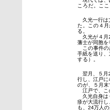
現代では、
ころだ。ここ
久光一行は文
た。この４月
る。
久光が４月2
藩士が同胞を
この事件の
手紙を送り、
する）。
翌月、５月2
行し、江戸に
のが、５月末
江戸で、こ
久光自身は６
疹が大流行し
も、24万人