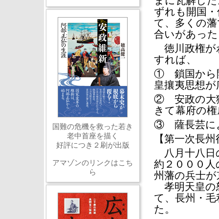
まに瓦解した
ずれも開国・
て、多くの藩
合いがあった
徳川政権がわ
すれば、
① 鎖国から
皇攘夷思想が
② 安政の大
きて幕府の権
③ 薩長芸に
国難の危機を救った若き
老中首座を描く
【第一次長州
好評につき２刷が出版
八月十八日の
アマゾンのリンクはこち
約２０００人
ら
州藩の兵士が
孝明天皇の
て、長州・毛
た。