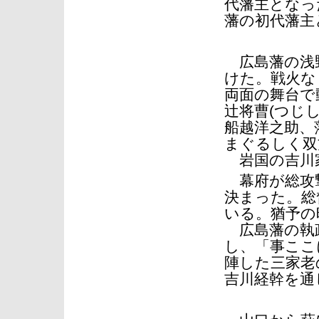
代藩主となった
藩の初代藩主
広島藩の浅野
けた。戦火な
両面の舞台で
辻将曹(つじ
船越洋之助、
まぐるしく双
岩国の吉川
幕府が総攻撃
決まった。総
いる。猶予の
広島藩の執政
し、「事ここ
陣した三家老
吉川経幹を通