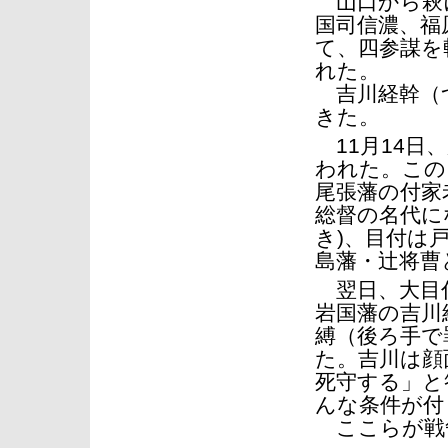
山口から萩に
国司信濃、福
て、四参謀を
れた。
吉川経幹（
きた。
11月14日
われた。この
尾張藩の付家
総督の名代に
き)、目付は
島藩・辻将曹
翌日、大目
岩国藩の吉川
縛（後ろ手で
た。吉川は顔
死守する」と
んな条件が付
ここらが戦