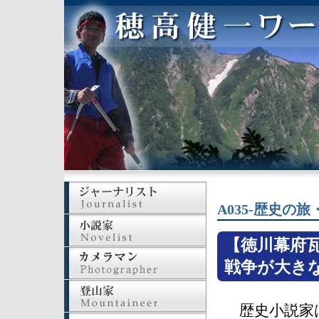
A035-歴史の
【徳川幕府
戦争が大き
歴史小説家は