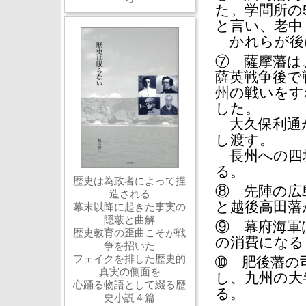
た。学問所の
と言い、老中
かれらが後
⑦ 薩摩藩は
薩英戦争後で
州の戦いをす
した。
大久保利通が
し渡す。
長州への四
る。
歴史は為政者によって捏
⑧ 先陣の広
造される
と越後高田藩
幕末以降に起きた事実の
隠蔽と曲解
⑨ 幕府海軍
歴史教育の歪曲こそが戦
の消費になる
争を招いた
フェイクを排した歴史的
➉ 肥後藩の
真実の側面を
し、九州の大
心踊る物語として綴る歴
る。
史小説４篇