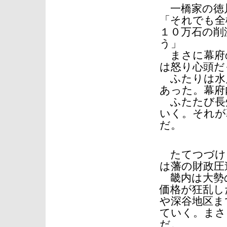
一橋家の徳
「それでも全
１０万石の削
う」
まさに幕府
は怒り心頭だ
ふたりは水
あった。幕府
ふたたび長
いく。それが
だ。
たてつづけ
は藩の財政圧
畿内は大勢の
価格が狂乱し
や深谷地区ま
ていく。まさ
だ。