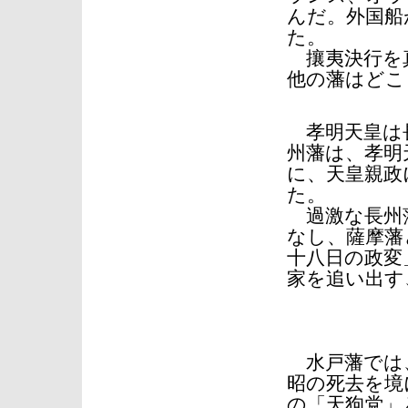
んだ。外国船
た。
攘夷決行を
他の藩はどこ
孝明天皇は長
州藩は、孝明
に、天皇親政
た。
過激な長州
なし、薩摩藩
十八日の政変
家を追い出す
水戸藩では、
昭の死去を境
の「天狗党」