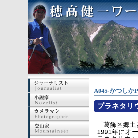
A045-かつしか
プラネタリ
「葛飾区郷土
1991年に