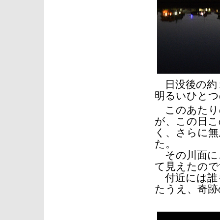
日没後の約１
明るいひとつ
このあたりの
が、この日こ
く、さらに無
た。
その川面に
て見えたので
付近には誰
たうえ、奇跡