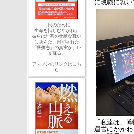
に現職に就い
「民のために
生命を惜しむなかれ」
彼らは討幕の壮絶な戦い
に挑んだ。封印された
「藝藩志」の真実が、い
ま蘇る。
アマゾンのリンクはこち
ら
「私達は、博
運営にかかわ