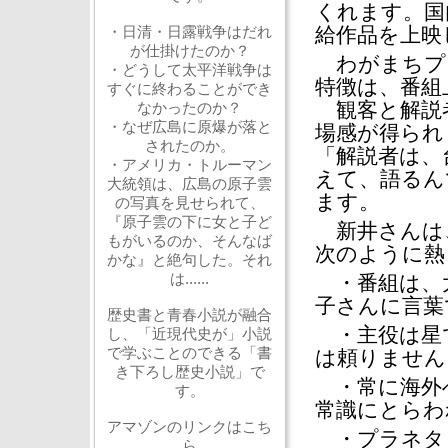
くれます。国
・日清・日露戦争はだれ
給作品を上映
が仕掛けたのか？
わがまちプ
・どうして太平洋戦争は
特徴は、番組
すぐに終わることができ
観客と解説
なかったのか？
・なぜ広島に原爆が落と
場感が得られ
されたのか。
「解説者は、
・アメリカ・トルーマン
えて、語るん
大統領は、広島の原子雲
ます。
の写真を見せられて、
『原子雲の下に女と子ど
新井さんは
もがいるのか、そんなば
次のように熱
かな』と絶句した。それ
は......
・番組は、
子さんに言葉
歴史書と青春小説が融合
・主役は星
し、「近現代史が」小説
で学ぶことのできる「書
は頼りません
き下ろし歴史小説」で
・常に海外
す。
常識にとらわ
アマゾンのリンクはこち
・プラネタ
ら