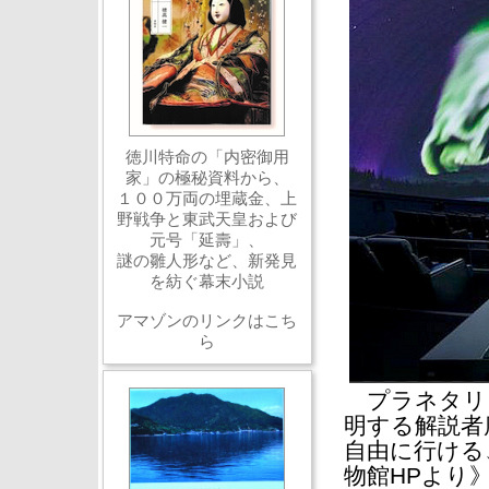
徳川特命の「内密御用
家」の極秘資料から、
１００万両の埋蔵金、上
野戦争と東武天皇および
元号「延壽」、
謎の雛人形など、新発見
を紡ぐ幕末小説
アマゾンのリンクはこち
ら
プラネタリ
明する解説者
自由に行ける
物館HPより