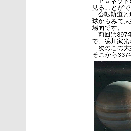
ＰＣネットの
見ることがで
公転軌道と
球からみて大
場面です。
前回は397
で、徳川家光
次のこの大接
そこから337