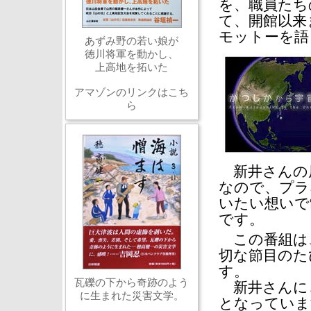
を、職員たち
て、開館以来
モットーを語
あずみ野の若い娘が
徳川将軍を動かし、
上高地を拓いた
アマゾンのリンクはこち
ら
新井さんの
なので、プラ
いたい想いで
です。
この番組は
切な節目のた
す。
瓦礫の下から奇跡のよう
新井さんに
に生まれた災害文学。
となっていま