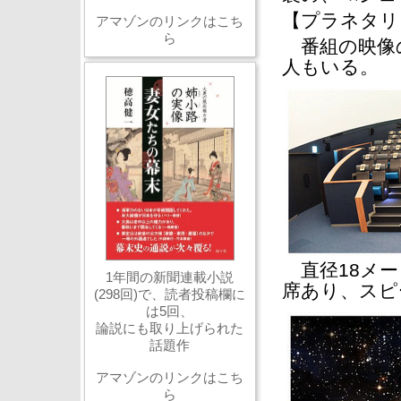
【プラネタリ
アマゾンのリンクはこち
ら
番組の映像の
人もいる。
直径18メー
1年間の新聞連載小説
席あり、スピ
(298回)で、読者投稿欄に
は5回、
論説にも取り上げられた
話題作
アマゾンのリンクはこち
ら