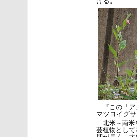
ける。
『この「ア
マツヨイグサ
北米～南米を
芸植物として