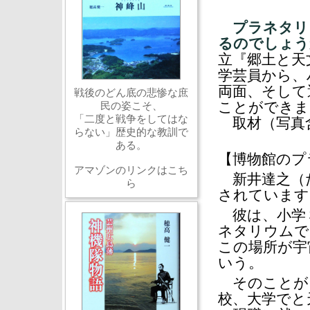
プラネタリ
るのでしょう
立『郷土と天
学芸員から、
両面、そして
戦後のどん底の悲惨な庶
ことができま
民の姿こそ、
「二度と戦争をしてはな
取材（写真含
らない」歴史的な教訓で
ある。
【博物館のプ
アマゾンのリンクはこち
新井達之（た
ら
されています。
彼は、小学
ネタリウムで
この場所が宇
いう。
そのことが
校、大学でと