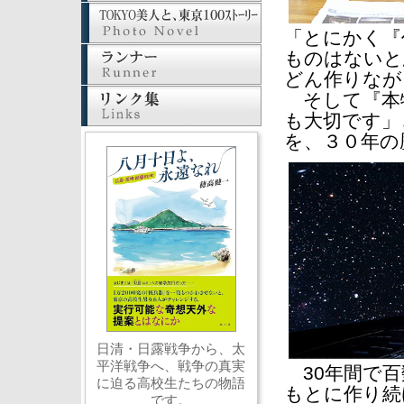
「とにかく『
ものはないと
どん作りなが
そして『本
も大切です」
を、３０年の
日清・日露戦争から、太
平洋戦争へ、戦争の真実
30年間で百
に迫る高校生たちの物語
もとに作り続
です。