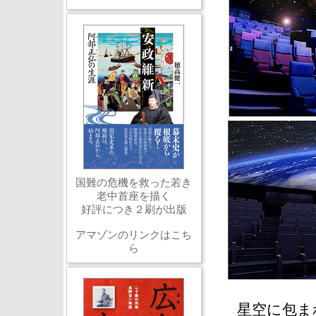
国難の危機を救った若き
老中首座を描く
好評につき２刷が出版
アマゾンのリンクはこち
ら
星空に包ま