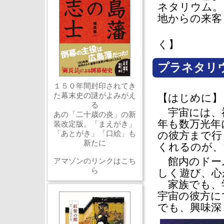
ネタリウム。
地からの来客
く】
プラネタリ
１５０年間封印されてき
た幕末史の謎がよみがえ
【はじめに】
る
宇宙には、
あの「二十歳の炎」の新
年も数万光年
装改定版。「まえがき」
「あとがき」「口絵」も
の彼方まで行
新たに
くれるのが、
館内のドー
アマゾンのリンクはこち
ら
しく遊び、心
家族でも、
宇宙の彼方に
でも、興味深