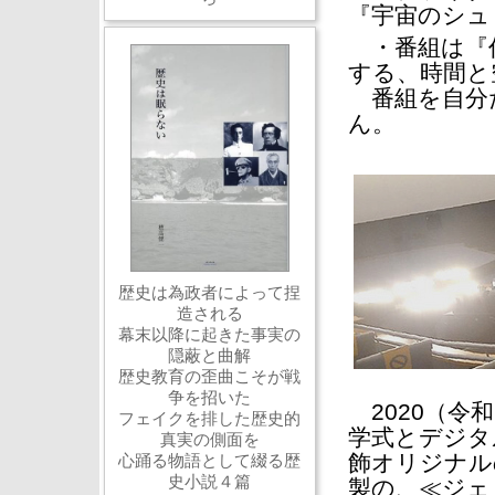
『宇宙のシュ
・番組は『作
する、時間と
番組を自分
ん。
歴史は為政者によって捏
造される
幕末以降に起きた事実の
隠蔽と曲解
歴史教育の歪曲こそが戦
争を招いた
2020（令
フェイクを排した歴史的
学式とデジタ
真実の側面を
飾オリジナル
心踊る物語として綴る歴
史小説４篇
製の、≪ジェミニ