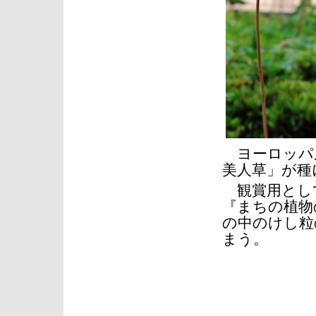
ヨーロッパ原
美人草」が種
観賞用とし
『まちの植物
の中のけし粒
まう。