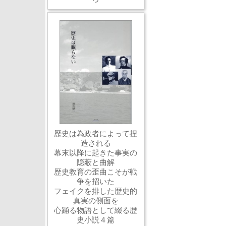
歴史は為政者によって捏
造される
幕末以降に起きた事実の
隠蔽と曲解
歴史教育の歪曲こそが戦
争を招いた
フェイクを排した歴史的
真実の側面を
心踊る物語として綴る歴
史小説４篇