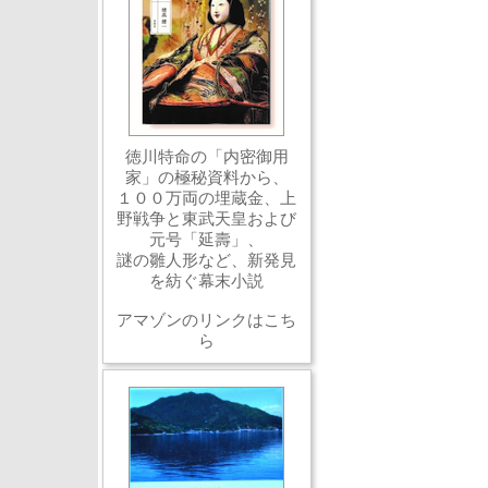
徳川特命の「内密御用
家」の極秘資料から、
１００万両の埋蔵金、上
野戦争と東武天皇および
元号「延壽」、
謎の雛人形など、新発見
を紡ぐ幕末小説
アマゾンのリンクはこち
ら