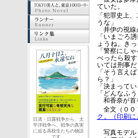
ていた。
「犯罪史上、
うな」
井伊の視線
「いまごろ誘
ょうね。きっ
「警察にしゃ
べったら殺す
いては刑事だ
「そう言えば
ら？」
「決まってい
「どんなふう
和香奈が首
全文（００
ク。（印刷に
日清・日露戦争から、太
平洋戦争へ、戦争の真実
に迫る高校生たちの物語
写真モデル
です。