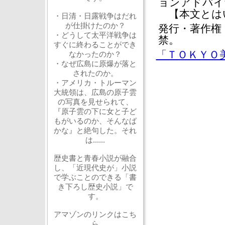
ョンアドバイ
【本文とは
・日清・日露戦争はだれ
が仕掛けたのか？
発行・著作権
・どうして太平洋戦争は
禁。
すぐに終わることができ
「ＴＯＫＹＯ
なかったのか？
・なぜ広島に原爆が落と
されたのか。
・アメリカ・トルーマン
大統領は、広島の原子雲
の写真を見せられて、
『原子雲の下に女と子ど
もがいるのか、そんなば
かな』と絶句した。それ
は......
歴史書と青春小説が融合
し、「近現代史が」小説
で学ぶことのできる「書
き下ろし歴史小説」で
す。
アマゾンのリンクはこち
ら