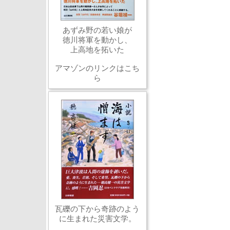
あずみ野の若い娘が
徳川将軍を動かし、
上高地を拓いた
アマゾンのリンクはこち
ら
瓦礫の下から奇跡のよう
に生まれた災害文学。