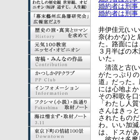
婚約者は刑事
婚約者は刑事
井伊佳元(い
奈(わかな)
た。路面には
３月半ばの木
いた。
清流と古(い
がたっぷりの
道』だった。
には心地よか
その和歌を口
「わたし人質
さんはきっと
されたものだ
わ。いい加減
は、ドスがあ
彼女は多摩