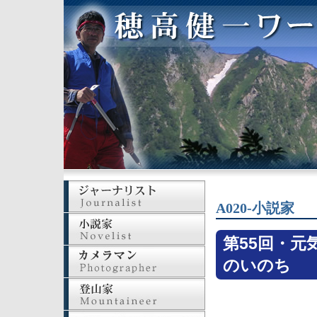
A020-小説家
第55回・元
のいのち