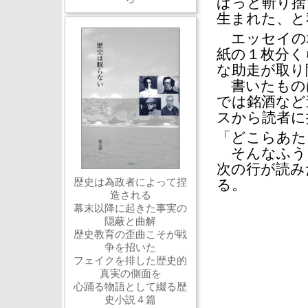
ぱっと斬り捨
生まれた、と
エッセイの
紙の１枚分く
な助走が取り
書いたもの
では銘酒など
スから読者に
「どこらあた
そんなふう
次の行が読み
歴史は為政者によって捏
る。
造される
幕末以降に起きた事実の
隠蔽と曲解
歴史教育の歪曲こそが戦
争を招いた
フェイクを排した歴史的
真実の側面を
心踊る物語として綴る歴
史小説４篇