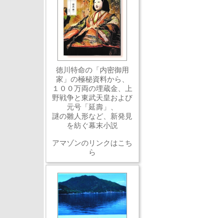
徳川特命の「内密御用
家」の極秘資料から、
１００万両の埋蔵金、上
野戦争と東武天皇および
元号「延壽」、
謎の雛人形など、新発見
を紡ぐ幕末小説
アマゾンのリンクはこち
ら