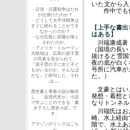
いた文から入
・日清・日露戦争はだれ
作中でも使
が仕掛けたのか？
・どうして太平洋戦争は
すぐに終わることができ
【
上手な書出
なかったのか？
はある
】
・なぜ広島に原爆が落と
川端康成著
されたのか。
・アメリカ・トルーマン
（国境の長い
大統領は、広島の原子雲
抜けると雪国
の写真を見せられて、
夜の底が白く
『原子雲の下に女と子ど
号所に汽車が
もがいるのか、そんなば
た。）
かな』と絶句した。それ
は......
文豪とはい
歴史書と青春小説が融合
発想・着想と
し、「近現代史が」小説
なりトンネル
で学ぶことのできる「書
き下ろし歴史小説」で
川端氏はお
す。
崎、水上経由
階で、水上あ
アマゾンのリンクはこち
ら