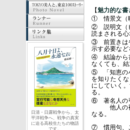
【
魅力的な書
① 情景文（
② 説明文（
読まされる心
③ 前置きは
示す必要など
④ 結論から
なくても、結
⑤ 「知恵の
を知りたくな
にしていく。
る。
⑥ 著名人の
他人の褌（
日清・日露戦争から、太
なる。
平洋戦争へ、戦争の真実
に迫る高校生たちの物語
⑦ 慣用句、
です。