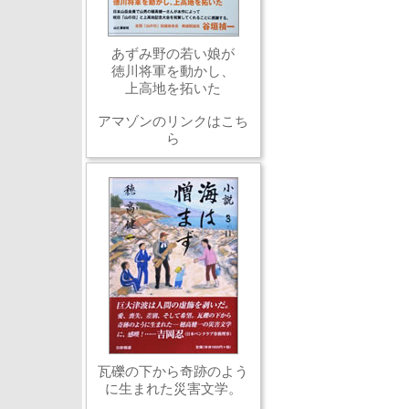
あずみ野の若い娘が
徳川将軍を動かし、
上高地を拓いた
アマゾンのリンクはこち
ら
瓦礫の下から奇跡のよう
に生まれた災害文学。