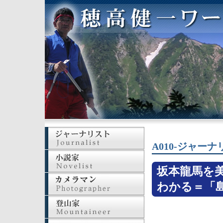
A010-ジャーナ
坂本龍馬を
わかる＝「