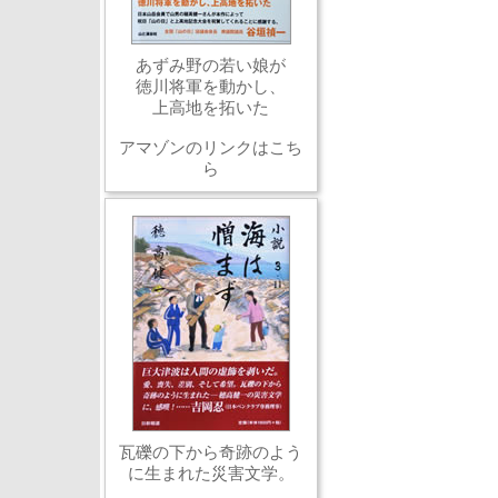
あずみ野の若い娘が
徳川将軍を動かし、
上高地を拓いた
アマゾンのリンクはこち
ら
瓦礫の下から奇跡のよう
に生まれた災害文学。