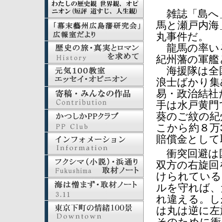
雑誌「島へ」
馬と瀬戸内海
丸事件だ。
龍馬の率いる
紀州藩の軍艦
海援隊は全
浪士ばかり集
易・政治結社
手は水戸黄門
葵のご紋の紀
こから約８万3
賠償金として
衝突回避は
双方の右旋回
けられている
ルを守れば、
れ違える。し
は丸は逆に左