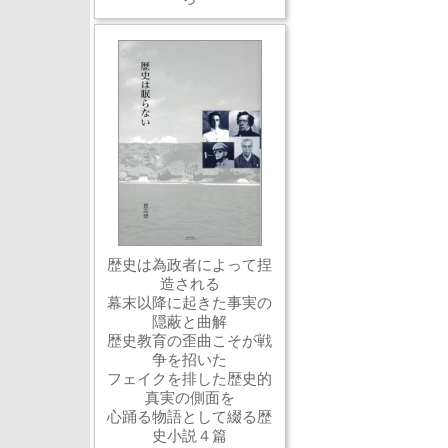
歴史は為政者によって捏
造される
幕末以降に起きた事実の
隠蔽と曲解
歴史教育の歪曲こそが戦
争を招いた
フェイクを排した歴史的
真実の側面を
心踊る物語として綴る歴
史小説４篇