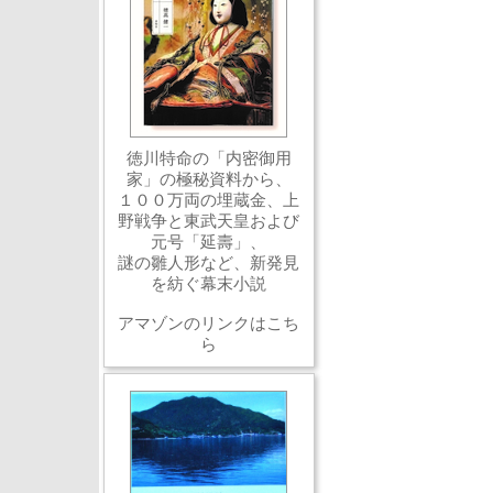
徳川特命の「内密御用
家」の極秘資料から、
１００万両の埋蔵金、上
野戦争と東武天皇および
元号「延壽」、
謎の雛人形など、新発見
を紡ぐ幕末小説
アマゾンのリンクはこち
ら