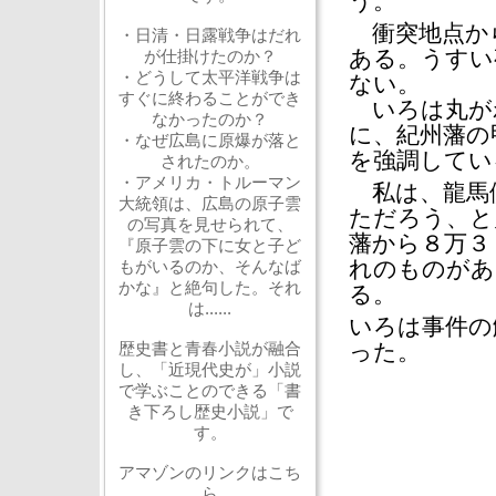
う。
衝突地点から
・日清・日露戦争はだれ
ある。うすい
が仕掛けたのか？
・どうして太平洋戦争は
ない。
すぐに終わることができ
いろは丸が
なかったのか？
に、紀州藩の
・なぜ広島に原爆が落と
を強調してい
されたのか。
・アメリカ・トルーマン
私は、龍馬
大統領は、広島の原子雲
ただろう、と
の写真を見せられて、
藩から８万３
『原子雲の下に女と子ど
れのものがあ
もがいるのか、そんなば
かな』と絶句した。それ
る。
は......
いろは事件の
歴史書と青春小説が融合
った。
し、「近現代史が」小説
で学ぶことのできる「書
き下ろし歴史小説」で
す。
アマゾンのリンクはこち
ら