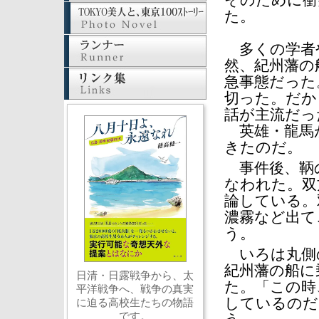
そのために衝
た。
多くの学者
然、紀州藩の
急事態だった
切った。だか
話が主流だっ
英雄・龍馬
きたのだ。
事件後、鞆の
なわれた。双
論している。
濃霧など出て
う。
いろは丸側
紀州藩の船に
日清・日露戦争から、太
た。「この時
平洋戦争へ、戦争の真実
しているのだ
に迫る高校生たちの物語
です。