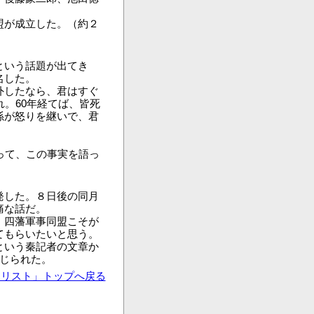
盟が成立した。（約２
という話題が出てき
名した。
外したなら、君はすぐ
。60年経てば、皆死
孫が怒りを継いで、君
って、この事実を語っ
発した。８日後の同月
痛な話だ。
。四藩軍事同盟こそが
てもらいたいと思う。
という秦記者の文章か
じられた。
ナリスト」トップへ戻る