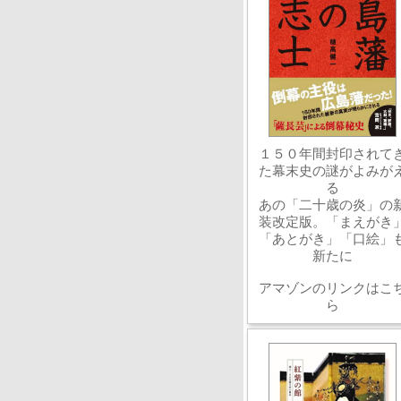
１５０年間封印されて
た幕末史の謎がよみが
る
あの「二十歳の炎」の
装改定版。「まえがき
「あとがき」「口絵」
新たに
アマゾンのリンクはこ
ら