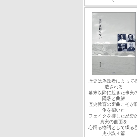
歴史は為政者によって
造される
幕末以降に起きた事実
隠蔽と曲解
歴史教育の歪曲こそが
争を招いた
フェイクを排した歴史
真実の側面を
心踊る物語として綴る
史小説４篇