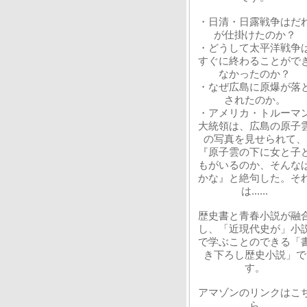
・日清・日露戦争はだ
が仕掛けたのか？
・どうして太平洋戦争
すぐに終わることがで
なかったのか？
・なぜ広島に原爆が落
されたのか。
・アメリカ・トルーマ
大統領は、広島の原子
の写真を見せられて、
『原子雲の下に女と子
もがいるのか、そんな
かな』と絶句した。そ
は......
歴史書と青春小説が融
し、「近現代史が」小
で学ぶことのできる「
き下ろし歴史小説」で
す。
アマゾンのリンクはこ
ら