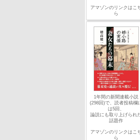
アマゾンのリンクはこ
ら
1年間の新聞連載小説
(298回)で、読者投稿欄
は5回、
論説にも取り上げられ
話題作
アマゾンのリンクはこ
ら