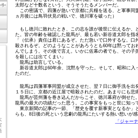
太郎など十数名という、そうそうたるメンバーだ。
この密議で、四藩が急いで京都に兵糧を送る、と軍事同
ヵ月後には鳥羽伏見の戦いで、徳川軍を破った）
もし徳川に敗れたとき、この志を誰が後世に伝えるか、
た。皆の年齢を確認した龍馬が、最も若い新谷道太郎を指
「（伝承）責任は君にあるぞ。ただ急いで口外するな。口
殺されるぞ。どのようなことがあろうとも60年は黙っておれ
んでしまう。その後で言え。いかに佐幕の者でも、その子
を殺しには出てくまい」
龍馬は助言している。
新谷道太郎は60年余、沈黙を守った。そして、昭和に入
たのだ。
龍馬は四藩軍事同盟が成立させた、翌７日に御手洗を出
１５日に、京都の近江屋で暗殺されたのだ。あまりにも悲
龍馬が芸州藩を巻き込んだからこそ、徳川幕府が倒せた
龍馬の最大の功績だった思う。この事実をもっと世に知っ
東京新聞の記事の一節、「歴史を覆す新事実となるか」
らも、8日後の死という悲劇の龍馬にたいする熱い想いが感
太
「ジャー
実
語