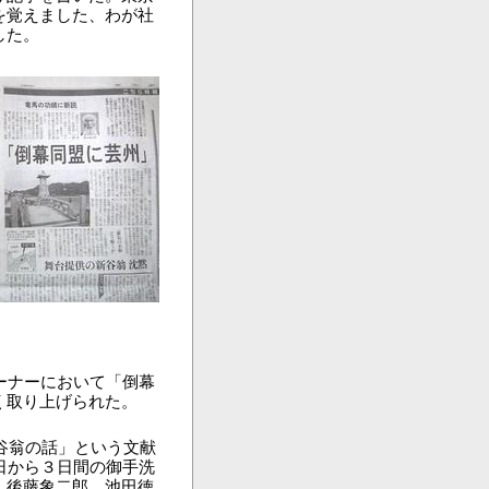
を覚えました、わが社
した。
ーナーにおいて「倒幕
く取り上げられた。
谷翁の話」という文献
日から３日間の御手洗
、後藤象二郎、池田徳