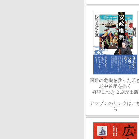
国難の危機を救った若
老中首座を描く
好評につき２刷が出版
アマゾンのリンクはこ
ら