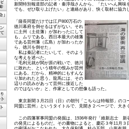
新聞特別報道部の記者・秦淳哉さんから、「たいへん興味
でも、ぜひ取り上げたい」と連絡があり、快く取材に協力
「薩長同盟だけでは江戸800万石の
徳川幕府を倒せるはずがない。それ
に土州（土佐藩）が加わったにして
も、ムリである。西日本最大の雄藩
である芸州藩（広島）が加わったか
ら、徳川を倒せた」
私は秦記者にたいして、そのよう
な考えを述べた。
「毛利元就が関が原の戦いで、徳川
に敗れた、という積年の恨みが芸州
にある。だから、精神的にもすんな
り加われたと思う。龍馬には、その
辺りの読みがあって芸州に接近した
のではないか」と、作家としての想像も語った。
東京新聞３月21日（日）の朝刊「こちらは特報部」のコ
同盟に芸州」というタイトルで、見開き２ページで、大き
この四藩軍事同盟の発掘は、1936年発行「維新志士 新
の発見によるものだ。その書物によると、慶応３年11月３
の密議がおこなわれた。大久保利通、桂小五郎、山形有朋