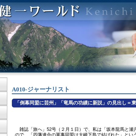
A010-ジャーナリスト
「倒幕同盟に芸州」「竜馬の功績に新説」の見出し＝
雑誌「旅へ」52号（２月１日）で、私は「坂本龍馬と瀬
ので、「四藩連合の軍事同盟は大崎下島で結ばれた」とい