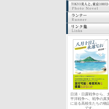
日清・日露戦争から、
平洋戦争へ、戦争の真
に迫る高校生たちの物
です。