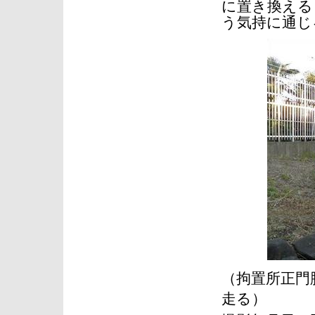
に置き換える
う気持に通じ
（拘置所正門
走る）