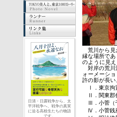
荒川から見た
縁な場所であ
のように見え
対岸の荒川
ォーメーショ
許の影が長い
Ⅰ．東京拘置
Ⅱ．関東郡代
日清・日露戦争から、太
Ⅲ．小菅（千
平洋戦争へ、戦争の真実
Ⅳ．小菅銭座
に迫る高校生たちの物語
です。