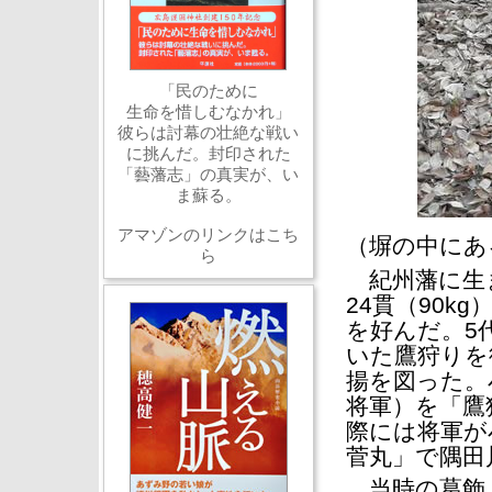
「民のために
生命を惜しむなかれ」
彼らは討幕の壮絶な戦い
に挑んだ。封印された
「藝藩志」の真実が、い
ま蘇る。
アマゾンのリンクはこち
（塀の中にあ
ら
紀州藩に生ま
24貫（90k
を好んだ。5
いた鷹狩りを
揚を図った。
将軍）を「鷹
際には将軍が
菅丸」で隅田
当時の葛飾、