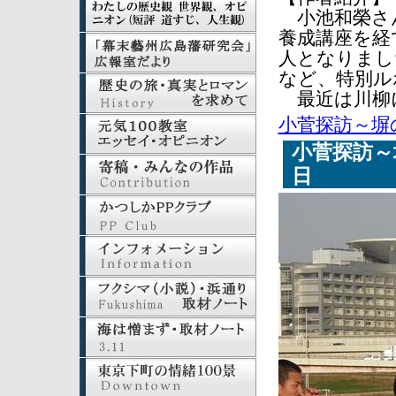
小池和榮さん
養成講座を経
人となりまし
など、特別ル
最近は川柳
小菅探訪～塀
小菅探訪～
日