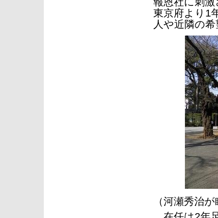
報恩社に刺激
東京府より1
人や近隣の希
（河瀬秀治が
在任は2年足