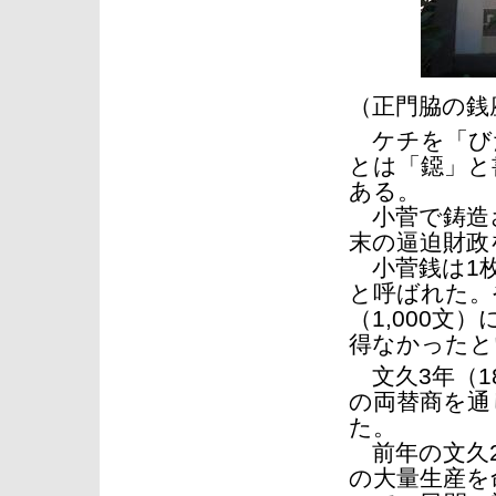
（正門脇の銭
ケチを「び
とは「鐚」と
ある。
小菅で鋳造
末の逼迫財政
小菅銭は1枚
と呼ばれた。
（1,000文
得なかったと
文久3年（18
の両替商を通
た。
前年の文久2
の大量生産を