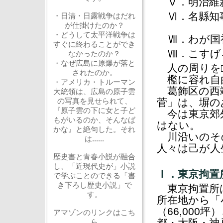
Ⅴ．明治維新
Ⅵ．名縣知事
・日清・日露戦争はだれ
が仕掛けたのか？
・どうして太平洋戦争は
Ⅶ．わが国初
すぐに終わることができ
Ⅷ．こすげろ
なかったのか？
・なぜ広島に原爆が落と
人の周りを□
されたのか。
檻に容れ自
・アメリカ・トルーマン
葛飾区の西端
大統領は、広島の原子雲
の写真を見せられて、
菅」は、塀の
『原子雲の下に女と子ど
今は東京郊
もがいるのか、そんなば
はない。
かな』と絶句した。それ
川沿いのそ
は......
人々は己が人
歴史書と青春小説が融合
し、「近現代史が」小説
Ⅰ．東京拘置
で学ぶことのできる「書
き下ろし歴史小説」で
東京拘置所は
す。
所在地から「小
（66,000
アマゾンのリンクはこち
ら