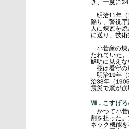
き、一度に2
明治11年（
陥り、警視庁
人に煉瓦を焼
に送り、技術
小菅産の煉瓦
たれていた。
鮮明に見えな
桜は看守の
明治19年（1
治38年（1
震災で窯が崩
Ⅷ．こすげろ
かつて小菅は
割を担った。
ネック機能を