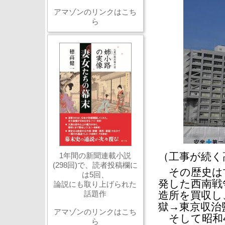
アマゾンのリンクはこち
ら
（工事が続く
1年間の新聞連載小説
(298回)で、読者投稿欄に
その歴史は古
は5回、
発した西南戦
論説にも取り上げられた
話題作
造所を買収し
獄→東京収治
アマゾンのリンクはこち
そして昭和4
ら