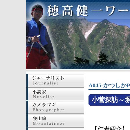
A045-かつしか
小菅探訪～塀
【作者紹介】