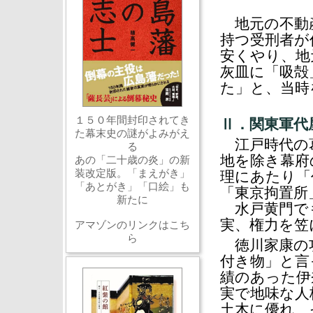
地元の不動産
持つ受刑者が
安くやり、地
灰皿に「吸殻
た」と、当時
１５０年間封印されてき
Ⅱ．関東軍代
た幕末史の謎がよみがえ
江戸時代の葛
る
地を除き幕府
あの「二十歳の炎」の新
装改定版。「まえがき」
理にあたり「
「あとがき」「口絵」も
「東京拘置所
新たに
水戸黄門で
実、権力を笠
アマゾンのリンクはこち
ら
徳川家康の功
付き物」と言
績のあった伊
実で地味な人
土木に優れ、