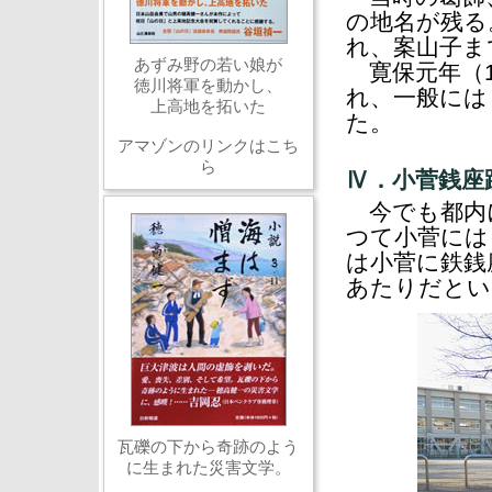
の地名が残る
れ、案山子ま
あずみ野の若い娘が
寛保元年（1
徳川将軍を動かし、
れ、一般には
上高地を拓いた
た。
アマゾンのリンクはこち
ら
Ⅳ．小菅銭座
今でも都内
つて小菅には
は小菅に鉄銭
あたりだとい
瓦礫の下から奇跡のよう
に生まれた災害文学。