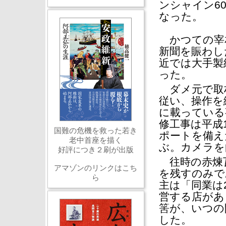
ンシャイン6
なった。
かつての宰相
新聞を賑わし
近では大手製
った。
ダメ元で取
従い、操作を
に載っている
修工事は平成
国難の危機を救った若き
ポートを備え
老中首座を描く
ぶ。カメラを
好評につき２刷が出版
往時の赤煉
アマゾンのリンクはこち
を残すのみで
ら
主は「同業は
営する店があ
筈が、いつの
した。