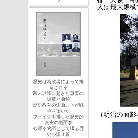
都・大阪・神
人は最大規模
歴史は為政者によって捏
造される
幕末以降に起きた事実の
隠蔽と曲解
歴史教育の歪曲こそが戦
争を招いた
（明治の面影
フェイクを排した歴史的
真実の側面を
心踊る物語として綴る歴
史小説４篇