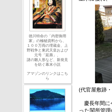
徳川特命の「内密御用
家」の極秘資料から、
１００万両の埋蔵金、上
野戦争と東武天皇および
元号「延壽」、
謎の雛人形など、新発見
を紡ぐ幕末小説
アマゾンのリンクはこち
ら
(代官屋敷跡
慶長年間に今
った関所管理