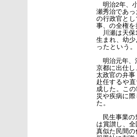
明治2年、小
瀬秀治であっ
の行政官とし
事、の全権を
川瀬は天保1
生まれ、幼少
ったという。
明治元年、河
京都に出仕し
太政官の弁事
赴任するや直
成した。この
災や疾病に際
た。
民生事業の
は賞讃し、全
真似た民間の