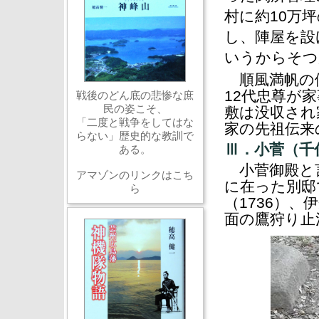
村に約10万
し、陣屋を設
いうからそつ
順風満帆の伊
12代忠尊が
戦後のどん底の悲惨な庶
民の姿こそ、
敷は没収され
「二度と戦争をしてはな
家の先祖伝来
らない」歴史的な教訓で
Ⅲ．小菅（千
ある。
小菅御殿と言
アマゾンのリンクはこち
に在った別邸
ら
（1736）
面の鷹狩り止