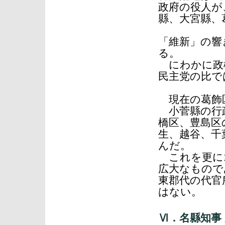
政府の役人が
縣、大宮縣、
「維新」の響
る。
にわかに政
民主党の比
現在の葛飾
小菅縣の行政
橋区、豊島区
生、越谷、千
んだ。
これを更に1
広大なもので
東郡代の代官
はない。
Ⅵ．名縣知事