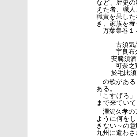
など、歴史の
えた者、職人
職責を果した
き、家族を養
万葉集巻１
古須気呂
宇良布久可
安騰須酒香
可奈之家児
於毛比須吾
の歌がある
ある。
「こすげろ」
まで来ていて
澤潟久孝の万
ように何をし
きない～の意
九州に遣わさ